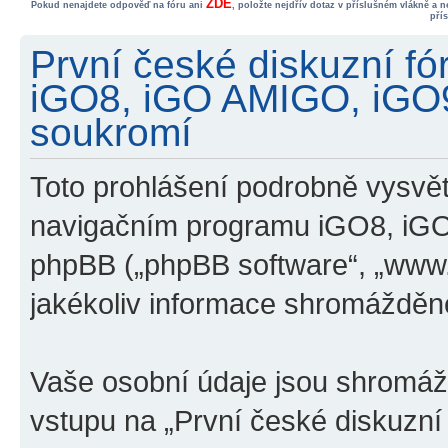
ZDE
Pokud nenajdete odpověď na fóru ani
, položte nejdřív dotaz v příslušném vlákně a 
pří
První české diskuzní f
iGO8, iGO AMIGO, iGO
soukromí
Toto prohlášení podrobně vysvětl
navigačním programu iGO8, iG
phpBB („phpBB software“, „www
jakékoliv informace shromážděn
Vaše osobní údaje jsou shromá
vstupu na „První české diskuzn