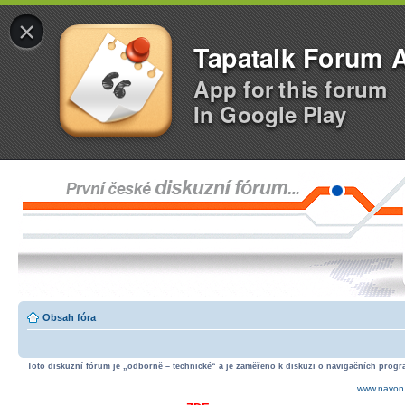
×
Tapatalk Forum 
App for this forum
In Google Play
Obsah fóra
Toto diskuzní fórum je „odborně – technické“ a je zaměřeno k diskuzi o navigačních progra
www.navon.