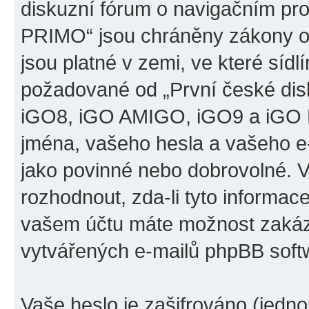
diskuzní fórum o navigačním p
PRIMO“ jsou chráněny zákony o 
jsou platné v zemi, ve které sídl
požadované od „První české di
iGO8, iGO AMIGO, iGO9 a iGO 
jména, vašeho hesla a vašeho e-m
jako povinné nebo dobrovolné. 
rozhodnout, zda-li tyto informac
vašem účtu máte možnost zakáza
vytvářených e-mailů phpBB soft
Vaše heslo je zašifrováno (jedno