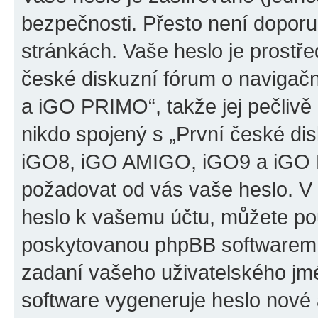
bezpečnosti. Přesto není doporu
stránkách. Vaše heslo je prostř
české diskuzní fórum o naviga
a iGO PRIMO“, takže jej pečliv
nikdo spojený s „První české d
iGO8, iGO AMIGO, iGO9 a iGO PR
požadovat od vás vaše heslo. V
heslo k vašemu účtu, můžete pou
poskytovanou phpBB softwarem.
zadaní vašeho uživatelského jm
software vygeneruje heslo nové 