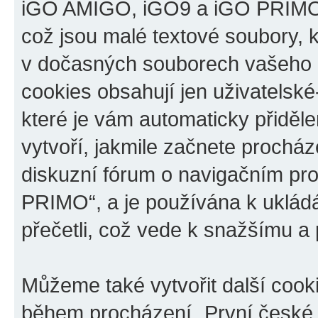
iGO AMIGO, iGO9 a iGO PRIMO“,
což jsou malé textové soubory, k
v dočasných souborech vašeho i
cookies obsahují jen uživatelské
které je vám automaticky přiděl
vytvoří, jakmile začnete prochá
diskuzní fórum o navigačním p
PRIMO“, a je používána k ukládán
přečetli, což vede k snažšímu a
Můžeme také vytvořit další cook
během procházení „První české