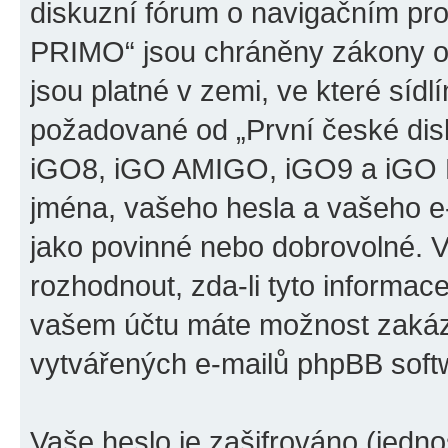
diskuzní fórum o navigačním p
PRIMO“ jsou chráněny zákony o 
jsou platné v zemi, ve které sídl
požadované od „První české di
iGO8, iGO AMIGO, iGO9 a iGO 
jména, vašeho hesla a vašeho e-m
jako povinné nebo dobrovolné. 
rozhodnout, zda-li tyto informac
vašem účtu máte možnost zakáza
vytvářených e-mailů phpBB soft
Vaše heslo je zašifrováno (jedno