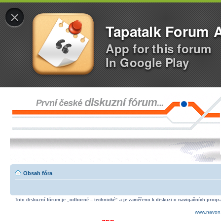
×
Tapatalk Forum 
App for this forum
In Google Play
Obsah fóra
Toto diskuzní fórum je „odborně – technické“ a je zaměřeno k diskuzi o navigačních progra
www.navon.