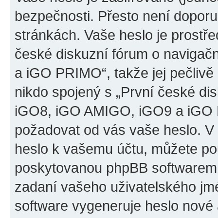
bezpečnosti. Přesto není doporu
stránkách. Vaše heslo je prostř
české diskuzní fórum o naviga
a iGO PRIMO“, takže jej pečliv
nikdo spojený s „První české d
iGO8, iGO AMIGO, iGO9 a iGO PR
požadovat od vás vaše heslo. V
heslo k vašemu účtu, můžete pou
poskytovanou phpBB softwarem.
zadaní vašeho uživatelského jm
software vygeneruje heslo nové 