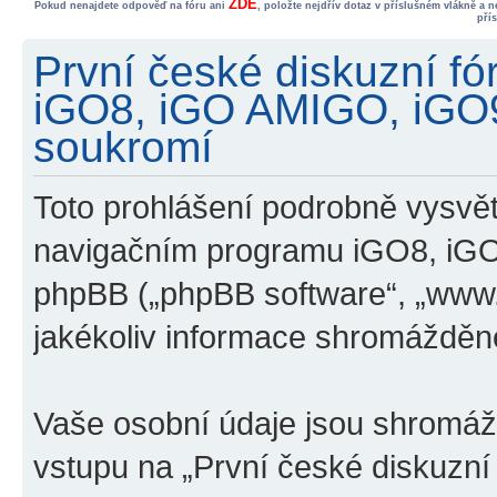
ZDE
Pokud nenajdete odpověď na fóru ani
, položte nejdřív dotaz v příslušném vlákně a 
pří
První české diskuzní f
iGO8, iGO AMIGO, iGO
soukromí
Toto prohlášení podrobně vysvětl
navigačním programu iGO8, iG
phpBB („phpBB software“, „www
jakékoliv informace shromážděn
Vaše osobní údaje jsou shromá
vstupu na „První české diskuzn