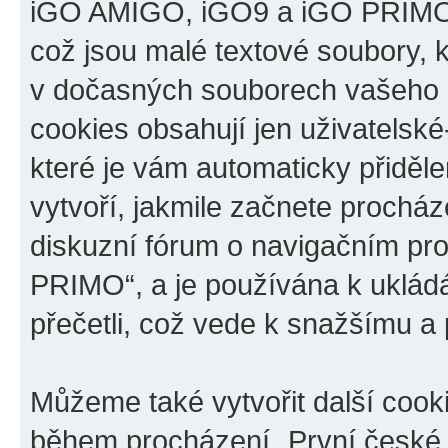
iGO AMIGO, iGO9 a iGO PRIMO“,
což jsou malé textové soubory, k
v dočasných souborech vašeho i
cookies obsahují jen uživatelské
které je vám automaticky přiděl
vytvoří, jakmile začnete prochá
diskuzní fórum o navigačním p
PRIMO“, a je používána k ukládán
přečetli, což vede k snažšímu a
Můžeme také vytvořit další cook
během procházení „První české