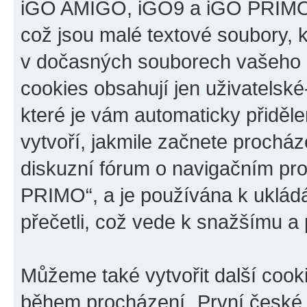
iGO AMIGO, iGO9 a iGO PRIMO“,
což jsou malé textové soubory, k
v dočasných souborech vašeho i
cookies obsahují jen uživatelské
které je vám automaticky přiděl
vytvoří, jakmile začnete prochá
diskuzní fórum o navigačním p
PRIMO“, a je používána k ukládán
přečetli, což vede k snažšímu a
Můžeme také vytvořit další cook
během procházení „První české