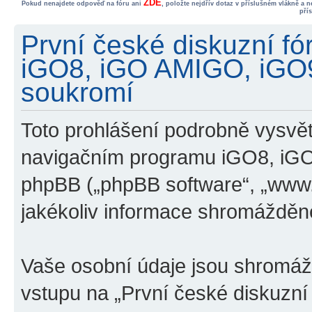
ZDE
Pokud nenajdete odpověď na fóru ani
, položte nejdřív dotaz v příslušném vlákně a 
pří
První české diskuzní f
iGO8, iGO AMIGO, iGO
soukromí
Toto prohlášení podrobně vysvětl
navigačním programu iGO8, iG
phpBB („phpBB software“, „www
jakékoliv informace shromážděn
Vaše osobní údaje jsou shromá
vstupu na „První české diskuzn