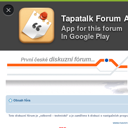
×
Tapatalk Forum 
App for this forum
In Google Play
Obsah fóra
Toto diskuzní fórum je „odborně – technické“ a je zaměřeno k diskuzi o navigačních progra
www.navon.