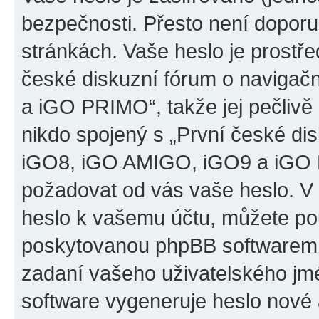
bezpečnosti. Přesto není doporu
stránkách. Vaše heslo je prostř
české diskuzní fórum o naviga
a iGO PRIMO“, takže jej pečliv
nikdo spojený s „První české d
iGO8, iGO AMIGO, iGO9 a iGO PR
požadovat od vás vaše heslo. V
heslo k vašemu účtu, můžete pou
poskytovanou phpBB softwarem.
zadaní vašeho uživatelského jm
software vygeneruje heslo nové 