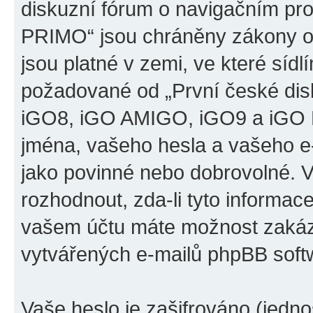
diskuzní fórum o navigačním p
PRIMO“ jsou chráněny zákony o 
jsou platné v zemi, ve které sídl
požadované od „První české di
iGO8, iGO AMIGO, iGO9 a iGO 
jména, vašeho hesla a vašeho e-m
jako povinné nebo dobrovolné. 
rozhodnout, zda-li tyto informac
vašem účtu máte možnost zakáza
vytvářených e-mailů phpBB soft
Vaše heslo je zašifrováno (jedno