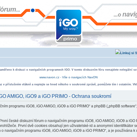
zaměřeno k diskuzi o navigačních programech IGO. V tomto diskuzním fóru nenajdete nelegální sof
www.navon.cz - Vše o navigacích NavON
taz v příslušném vlákně a neptejte se hned někoho v soukromé zprávě, pomůžete tím i ostatním. Vkl
, iGO AMIGO, iGO9 a iGO PRIMO - Ochrana soukromí
vigačním programu iGO8, iGO AMIGO, iGO9 a iGO PRIMO“ a phpBB („phpBB software“
rvní české diskuzní fórum o navigačním programu iGO8, iGO AMIGO, iGO9 a iGO PR
ohlížeče. První dvě cookies obsahují jen uživatelské-id a anonymní identifikátor s
um o navigačním programu iGO8, iGO AMIGO, iGO9 a iGO PRIMO“, a je používána k ukl