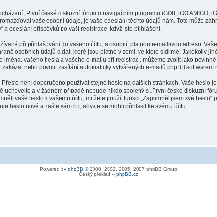
procházení „První české diskuzní fórum o navigačním programu iGO8, iGO AMIGO, iG
romažďovat vaše osobní údaje, je vaše odeslání těchto údajů nám. Toto může zahrn
odeslání příspěvků po vaší registrace, když jste přihlášeni.
ívané při přihlašování do vašeho účtu, a osobní, platnou e-mailovou adresu. Vaše
 osobních údajů a dat, které jsou platné v zemi, ve které sídlíme. Jakékoliv ji
ména, vašeho hesla a vašeho e-mailu při registraci, můžeme zvolit jako povinné
 zakázat nebo povolit zasílání automaticky vytvářených e-mailů phpBB softwarem n
 Přesto není doporučeno používat stejné heslo na dalších stránkách. Vaše heslo je
vě uchovejte a v žádném případě nebude nikdo spojený s „První české diskuzní 
zapomněli vaše heslo k vašemu účtu, můžete použít funkci „Zapomněl jsem své hesl
e heslo nové a zašle vám ho, abyste se mohli přihlásit ke svému účtu.
Powered by
phpBB
© 2000, 2002, 2005, 2007 phpBB Group
Český překlad –
phpBB.cz