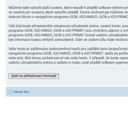
Můžeme také vytvořit další cookies, které nepatří k phpBB software během 
se zaobírá jen soubory, které vytvořilo phpBB. Druhá možnost jak můžeme sh
diskuzní fórum o navigačním programu iGO8, iGO AMIGO, iGO9 a iGO PRIMO“ a 
Váš účet bude přinejmenším obsahovat uživatelské jméno, osobní heslo, použ
programu iGO8, iGO AMIGO, iGO9 a iGO PRIMO“ jsou chráněny zákony o ochraně
programu iGO8, iGO AMIGO, iGO9 a iGO PRIMO“ kromě vašeho uživatelského j
tyto informace budou veřejně zobrazitelné. Dále ve vašem účtu máte možnost
Vaše heslo je zašifrováno (jednosměrný hash) pro zajištění jeho bezpečnosti.
navigačním programu iGO8, iGO AMIGO, iGO9 a iGO PRIMO“, takže jej pečli
nebo jiné, třetí strany, požadovat od vás vaše heslo. V případě, že byste 
vašeho uživatelského jména a vašeho e-mailu, poté phpBB software vygeneruj
Zpět na přihlašovací formulář
Obsah fóra