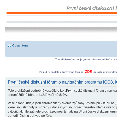
Obsah fóra
Toto diskuzní fórum je „odborně – technické“ a je 
ZDE
Pokud nenajdete odpověď na fóru ani
, položte nejdřív do
První české diskuzní fórum o navigačním programu iGO8
Toto prohlášení podrobně vysvětluje jak „První české diskuzní fórum o na
shromážděné během každé vaší návštěvy.
Vaše osobní údaje jsou shromážděny dvěma způsoby. Prvním při vstupu na „P
které jsou stáhnuty a uloženy v dočasných souborech vašeho internetového pr
vytvoří, jakmile začnete procházet mezi tématy na „První české diskuzní fór
pohodlnějšímu pohybu po fóru.