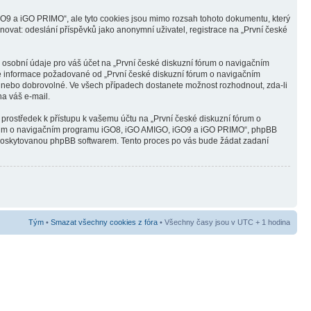
O9 a iGO PRIMO“, ale tyto cookies jsou mimo rozsah tohoto dokumentu, který
ovat: odeslání příspěvků jako anonymní uživatel, registrace na „První české
 osobní údaje pro váš účet na „První české diskuzní fórum o navigačním
né informace požadované od „První české diskuzní fórum o navigačním
 nebo dobrovolné. Ve všech případech dostanete možnost rozhodnout, zda-li
a váš e-mail.
 prostředek k přístupu k vašemu účtu na „První české diskuzní fórum o
fórum o navigačním programu iGO8, iGO AMIGO, iGO9 a iGO PRIMO“, phpBB
o“ poskytovanou phpBB softwarem. Tento proces po vás bude žádat zadaní
Tým
•
Smazat všechny cookies z fóra
• Všechny časy jsou v UTC + 1 hodina