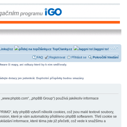
Linkuj!cz
TopClanky.cz
Jaggni to!
FAQ
Registrovat
Přihlásit se
Pokročilé hledání
tware či mapy, ani odkazy které by k nim směřovaly.
ádejte dotazy jen jedenkrát. Duplicitní příspěvky budou smazány.
, „www.phpbb.com“, „phpBB Group“) používá jakékoliv informace
IMO“, kdy phpBB vytvoří několik cookies, což jsou malé textové soubory,
ession, které je vám automaticky přiděleno phpBB softwarem. Třetí cookie se
ádání informace, které téma jste již přečetli, což vede k snažšímu a