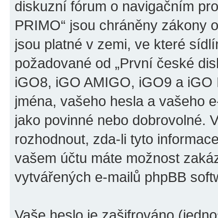
diskuzní fórum o navigačním p
PRIMO“ jsou chráněny zákony o 
jsou platné v zemi, ve které sídl
požadované od „První české di
iGO8, iGO AMIGO, iGO9 a iGO 
jména, vašeho hesla a vašeho e-m
jako povinné nebo dobrovolné. 
rozhodnout, zda-li tyto informac
vašem účtu máte možnost zakáza
vytvářených e-mailů phpBB soft
Vaše heslo je zašifrováno (jedno