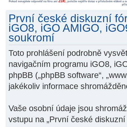
ZDE
Pokud nenajdete odpověď na fóru ani
, položte nejdřív dotaz v příslušném vlákně a 
pří
První české diskuzní f
iGO8, iGO AMIGO, iGO
soukromí
Toto prohlášení podrobně vysvětl
navigačním programu iGO8, iG
phpBB („phpBB software“, „www
jakékoliv informace shromážděn
Vaše osobní údaje jsou shromá
vstupu na „První české diskuzn