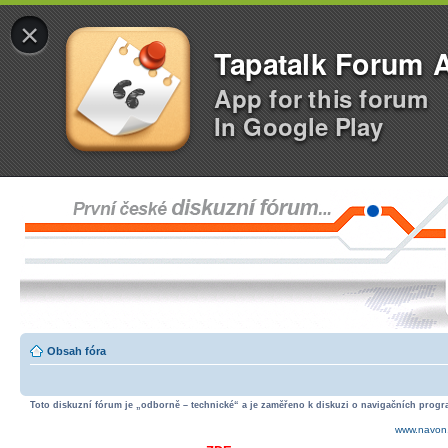
×
Tapatalk Forum 
App for this forum
In Google Play
Obsah fóra
Toto diskuzní fórum je „odborně – technické“ a je zaměřeno k diskuzi o navigačních progra
www.navon.