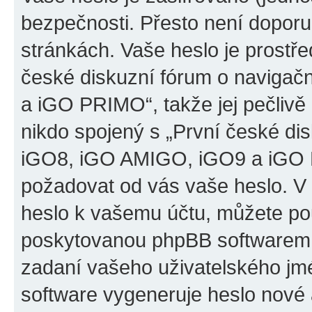
bezpečnosti. Přesto není doporu
stránkách. Vaše heslo je prostř
české diskuzní fórum o naviga
a iGO PRIMO“, takže jej pečliv
nikdo spojený s „První české d
iGO8, iGO AMIGO, iGO9 a iGO PR
požadovat od vás vaše heslo. V
heslo k vašemu účtu, můžete pou
poskytovanou phpBB softwarem.
zadaní vašeho uživatelského jm
software vygeneruje heslo nové 