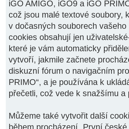
iGO AMIGO, iGO9 a iGO PRIMO“,
což jsou malé textové soubory, k
v dočasných souborech vašeho i
cookies obsahují jen uživatelské
které je vám automaticky přiděl
vytvoří, jakmile začnete prochá
diskuzní fórum o navigačním p
PRIMO“, a je používána k ukládán
přečetli, což vede k snažšímu a
Můžeme také vytvořit další cook
během procházení „První české