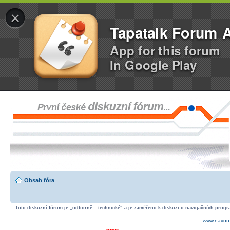
×
Tapatalk Forum 
App for this forum
In Google Play
Obsah fóra
Toto diskuzní fórum je „odborně – technické“ a je zaměřeno k diskuzi o navigačních progra
www.navon.