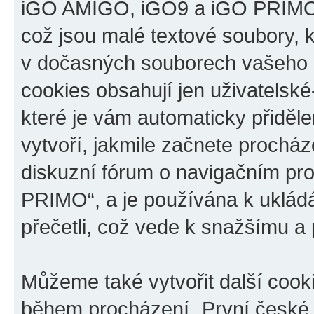
iGO AMIGO, iGO9 a iGO PRIMO“,
což jsou malé textové soubory, k
v dočasných souborech vašeho i
cookies obsahují jen uživatelské
které je vám automaticky přiděl
vytvoří, jakmile začnete prochá
diskuzní fórum o navigačním p
PRIMO“, a je používána k ukládán
přečetli, což vede k snažšímu a
Můžeme také vytvořit další cook
během procházení „První české