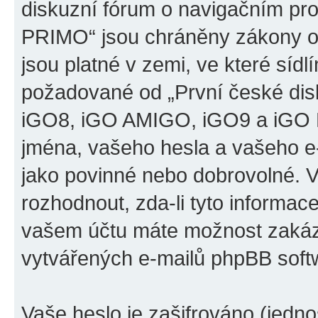
diskuzní fórum o navigačním p
PRIMO“ jsou chráněny zákony o 
jsou platné v zemi, ve které sídl
požadované od „První české di
iGO8, iGO AMIGO, iGO9 a iGO 
jména, vašeho hesla a vašeho e-m
jako povinné nebo dobrovolné. 
rozhodnout, zda-li tyto informac
vašem účtu máte možnost zakáza
vytvářených e-mailů phpBB soft
Vaše heslo je zašifrováno (jedno