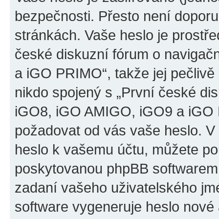
bezpečnosti. Přesto není doporu
stránkách. Vaše heslo je prostř
české diskuzní fórum o naviga
a iGO PRIMO“, takže jej pečliv
nikdo spojený s „První české d
iGO8, iGO AMIGO, iGO9 a iGO PR
požadovat od vás vaše heslo. V
heslo k vašemu účtu, můžete pou
poskytovanou phpBB softwarem.
zadaní vašeho uživatelského jm
software vygeneruje heslo nové 