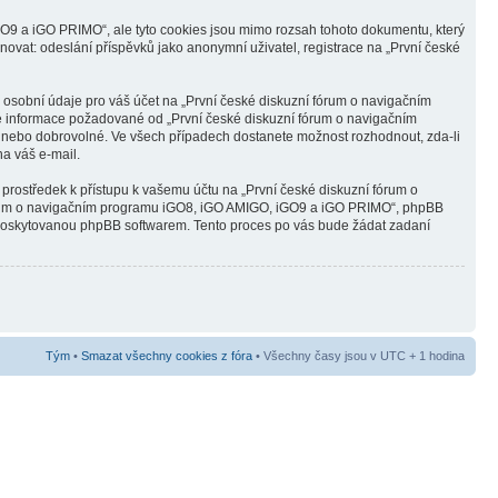
O9 a iGO PRIMO“, ale tyto cookies jsou mimo rozsah tohoto dokumentu, který
ovat: odeslání příspěvků jako anonymní uživatel, registrace na „První české
 osobní údaje pro váš účet na „První české diskuzní fórum o navigačním
né informace požadované od „První české diskuzní fórum o navigačním
 nebo dobrovolné. Ve všech případech dostanete možnost rozhodnout, zda-li
a váš e-mail.
 prostředek k přístupu k vašemu účtu na „První české diskuzní fórum o
fórum o navigačním programu iGO8, iGO AMIGO, iGO9 a iGO PRIMO“, phpBB
o“ poskytovanou phpBB softwarem. Tento proces po vás bude žádat zadaní
Tým
•
Smazat všechny cookies z fóra
• Všechny časy jsou v UTC + 1 hodina