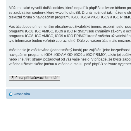
Můžeme také vytvořit další cookies, které nepatří k phpBB software během 
se zaobírá jen soubory, které vytvořilo phpBB. Druhá možnost jak můžeme sh
diskuzní fórum o navigačním programu iGO8, iGO AMIGO, iGO9 a iGO PRIMO“ a 
Váš účet bude přinejmenším obsahovat uživatelské jméno, osobní heslo, použ
programu iGO8, iGO AMIGO, iGO9 a iGO PRIMO“ jsou chráněny zákony o ochraně
programu iGO8, iGO AMIGO, iGO9 a iGO PRIMO“ kromě vašeho uživatelského j
tyto informace budou veřejně zobrazitelné. Dále ve vašem účtu máte možnost
Vaše heslo je zašifrováno (jednosměrný hash) pro zajištění jeho bezpečnosti.
navigačním programu iGO8, iGO AMIGO, iGO9 a iGO PRIMO“, takže jej pečli
nebo jiné, třetí strany, požadovat od vás vaše heslo. V případě, že byste 
vašeho uživatelského jména a vašeho e-mailu, poté phpBB software vygeneruj
Zpět na přihlašovací formulář
Obsah fóra