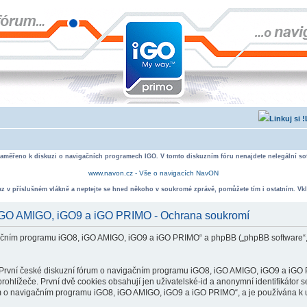
zaměřeno k diskuzi o navigačních programech IGO. V tomto diskuzním fóru nenajdete nelegální sof
www.navon.cz - Vše o navigacích NavON
taz v příslušném vlákně a neptejte se hned někoho v soukromé zprávě, pomůžete tím i ostatním. Vkl
, iGO AMIGO, iGO9 a iGO PRIMO - Ochrana soukromí
vigačním programu iGO8, iGO AMIGO, iGO9 a iGO PRIMO“ a phpBB („phpBB software“
rvní české diskuzní fórum o navigačním programu iGO8, iGO AMIGO, iGO9 a iGO PR
ohlížeče. První dvě cookies obsahují jen uživatelské-id a anonymní identifikátor s
um o navigačním programu iGO8, iGO AMIGO, iGO9 a iGO PRIMO“, a je používána k ukl