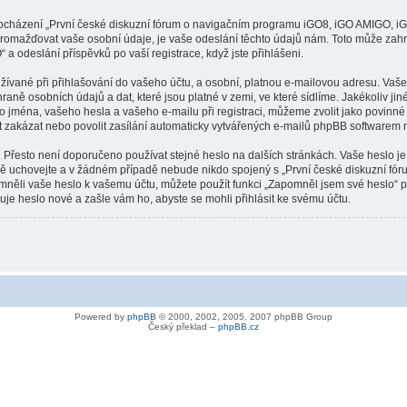
procházení „První české diskuzní fórum o navigačním programu iGO8, iGO AMIGO, iG
romažďovat vaše osobní údaje, je vaše odeslání těchto údajů nám. Toto může zahrn
odeslání příspěvků po vaší registrace, když jste přihlášeni.
ívané při přihlašování do vašeho účtu, a osobní, platnou e-mailovou adresu. Vaše
 osobních údajů a dat, které jsou platné v zemi, ve které sídlíme. Jakékoliv ji
ména, vašeho hesla a vašeho e-mailu při registraci, můžeme zvolit jako povinné
 zakázat nebo povolit zasílání automaticky vytvářených e-mailů phpBB softwarem n
 Přesto není doporučeno používat stejné heslo na dalších stránkách. Vaše heslo je
vě uchovejte a v žádném případě nebude nikdo spojený s „První české diskuzní 
zapomněli vaše heslo k vašemu účtu, můžete použít funkci „Zapomněl jsem své hesl
e heslo nové a zašle vám ho, abyste se mohli přihlásit ke svému účtu.
Powered by
phpBB
© 2000, 2002, 2005, 2007 phpBB Group
Český překlad –
phpBB.cz