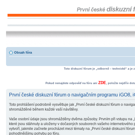
Obsah fóra
Toto diskuzní fórum je „odborně – technické“ a je 
ZDE
Pokud nenajdete odpověď na fóru ani
, položte nejdřív do
První české diskuzní fórum o navigačním programu iGO8
Toto prohlášení podrobně vysvětluje jak „První české diskuzní fórum o na
shromážděné během každé vaší návštěvy.
Vaše osobní údaje jsou shromážděny dvěma způsoby. Prvním při vstupu na „P
které jsou stáhnuty a uloženy v dočasných souborech vašeho internetového pr
vytvoří, jakmile začnete procházet mezi tématy na „První české diskuzní fór
pohodlnějšímu pohybu po fóru.