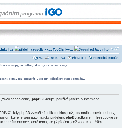
Linkuj!cz
TopClanky.cz
Jaggni to!
FAQ
Registrovat
Přihlásit se
Pokročilé hledání
tware či mapy, ani odkazy které by k nim směřovaly.
ádejte dotazy jen jedenkrát. Duplicitní příspěvky budou smazány.
, „www.phpbb.com“, „phpBB Group“) používá jakékoliv informace
IMO“, kdy phpBB vytvoří několik cookies, což jsou malé textové soubory,
ession, které je vám automaticky přiděleno phpBB softwarem. Třetí cookie se
ádání informace, které téma jste již přečetli, což vede k snažšímu a