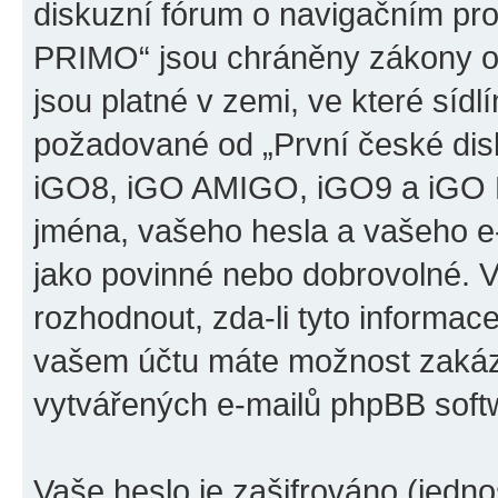
diskuzní fórum o navigačním p
PRIMO“ jsou chráněny zákony o 
jsou platné v zemi, ve které sídl
požadované od „První české di
iGO8, iGO AMIGO, iGO9 a iGO 
jména, vašeho hesla a vašeho e-m
jako povinné nebo dobrovolné. 
rozhodnout, zda-li tyto informac
vašem účtu máte možnost zakáza
vytvářených e-mailů phpBB soft
Vaše heslo je zašifrováno (jedno