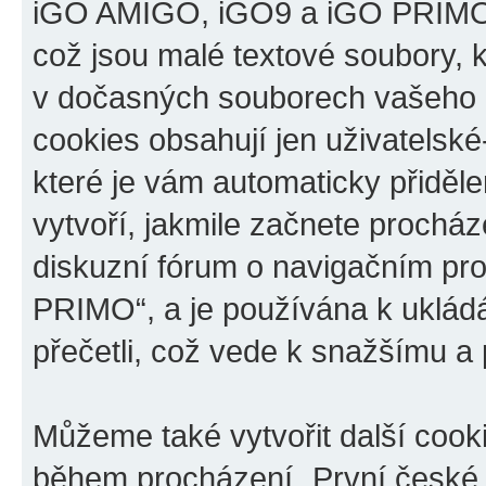
iGO AMIGO, iGO9 a iGO PRIMO“,
což jsou malé textové soubory, k
v dočasných souborech vašeho i
cookies obsahují jen uživatelské
které je vám automaticky přiděl
vytvoří, jakmile začnete prochá
diskuzní fórum o navigačním p
PRIMO“, a je používána k ukládán
přečetli, což vede k snažšímu a
Můžeme také vytvořit další cook
během procházení „První české