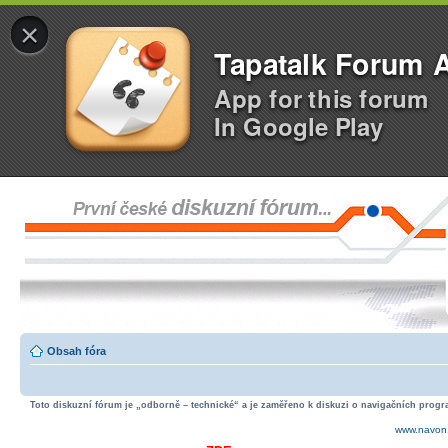
×
Tapatalk Forum 
App for this forum
In Google Play
Obsah fóra
Toto diskuzní fórum je „odborně – technické“ a je zaměřeno k diskuzi o navigačních progra
www.navon.