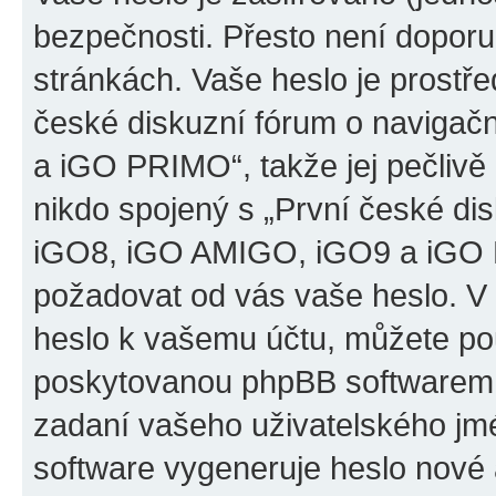
bezpečnosti. Přesto není doporu
stránkách. Vaše heslo je prostř
české diskuzní fórum o naviga
a iGO PRIMO“, takže jej pečliv
nikdo spojený s „První české d
iGO8, iGO AMIGO, iGO9 a iGO PR
požadovat od vás vaše heslo. V
heslo k vašemu účtu, můžete pou
poskytovanou phpBB softwarem.
zadaní vašeho uživatelského jm
software vygeneruje heslo nové 