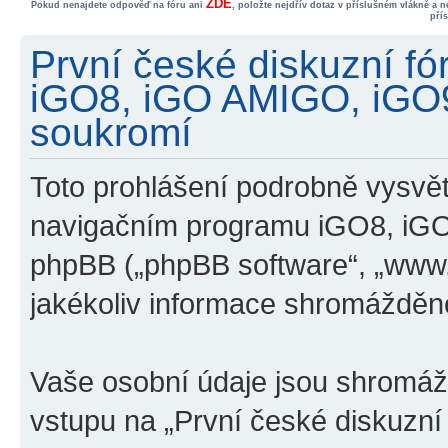
ZDE
Pokud nenajdete odpověď na fóru ani
, položte nejdřív dotaz v příslušném vlákně a 
pří
První české diskuzní f
iGO8, iGO AMIGO, iGO
soukromí
Toto prohlášení podrobně vysvětl
navigačním programu iGO8, iG
phpBB („phpBB software“, „www
jakékoliv informace shromážděn
Vaše osobní údaje jsou shromá
vstupu na „První české diskuzn