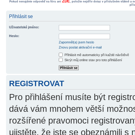
ZDE
Pokud nenajdete odpověď na fóru ani
, položte nejdřív dotaz v příslušném vlákně a 
pří
Přihlásit se
Uživatelské jméno:
Heslo:
Zapomněl(a) jsem heslo
Znovu poslat aktivační e-mail
Přihlásit mě automaticky při každé návštěvě
Skrýt můj online stav pro toto přihlášení
REGISTROVAT
Pro přihlášení musíte být registr
dává vám mnohem větší možnosti
rozšířené pravomoci registrovan
ujistěte, že jste se obeznámili s