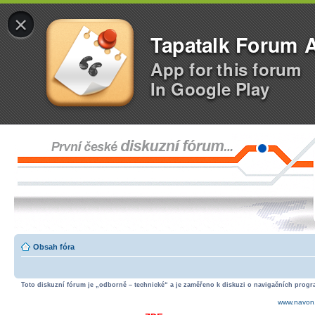
×
Tapatalk Forum 
App for this forum
In Google Play
Obsah fóra
Toto diskuzní fórum je „odborně – technické“ a je zaměřeno k diskuzi o navigačních progra
www.navon.