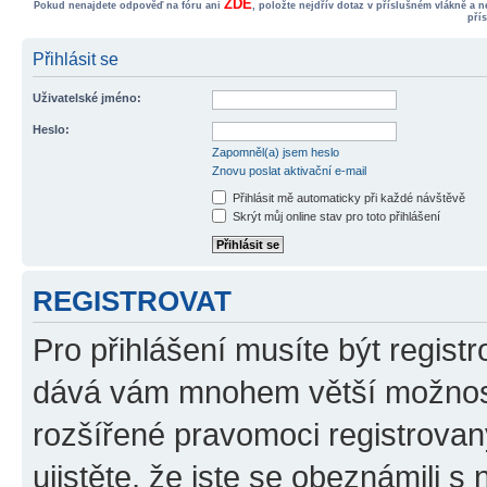
ZDE
Pokud nenajdete odpověď na fóru ani
, položte nejdřív dotaz v příslušném vlákně a 
pří
Přihlásit se
Uživatelské jméno:
Heslo:
Zapomněl(a) jsem heslo
Znovu poslat aktivační e-mail
Přihlásit mě automaticky při každé návštěvě
Skrýt můj online stav pro toto přihlášení
REGISTROVAT
Pro přihlášení musíte být registr
dává vám mnohem větší možnosti
rozšířené pravomoci registrovan
ujistěte, že jste se obeznámili s