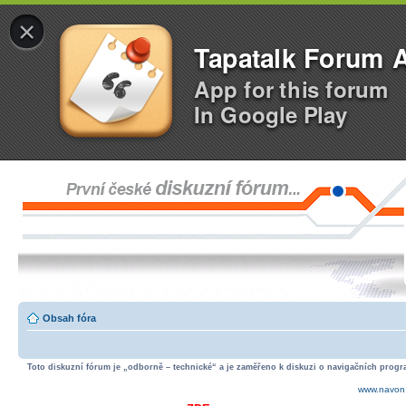
×
Tapatalk Forum 
App for this forum
In Google Play
Obsah fóra
Toto diskuzní fórum je „odborně – technické“ a je zaměřeno k diskuzi o navigačních progra
www.navon.