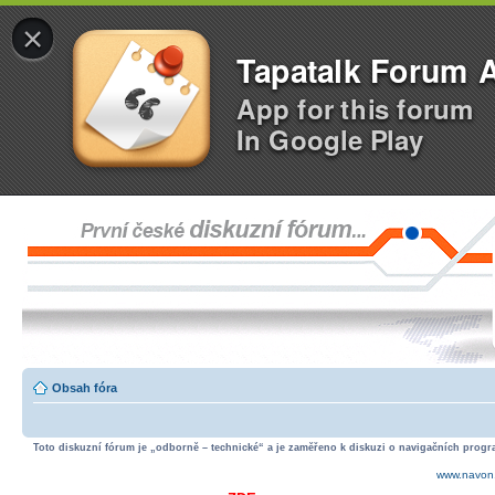
×
Tapatalk Forum 
App for this forum
In Google Play
Obsah fóra
Toto diskuzní fórum je „odborně – technické“ a je zaměřeno k diskuzi o navigačních progra
www.navon.