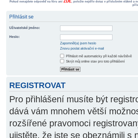
ZDE
Pokud nenajdete odpověď na fóru ani
, položte nejdřív dotaz v příslušném vlákně a 
pří
Přihlásit se
Uživatelské jméno:
Heslo:
Zapomněl(a) jsem heslo
Znovu poslat aktivační e-mail
Přihlásit mě automaticky při každé návštěvě
Skrýt můj online stav pro toto přihlášení
REGISTROVAT
Pro přihlášení musíte být registr
dává vám mnohem větší možnosti
rozšířené pravomoci registrovan
ujistěte, že jste se obeznámili s