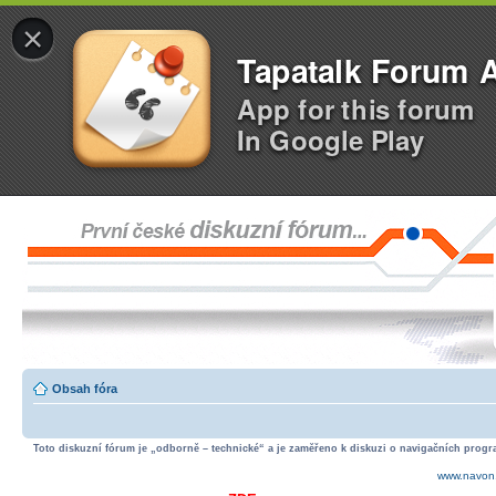
×
Tapatalk Forum 
App for this forum
In Google Play
Obsah fóra
Toto diskuzní fórum je „odborně – technické“ a je zaměřeno k diskuzi o navigačních progra
www.navon.