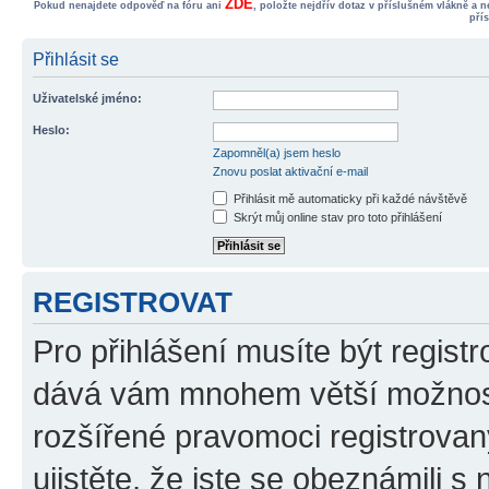
ZDE
Pokud nenajdete odpověď na fóru ani
, položte nejdřív dotaz v příslušném vlákně a 
pří
Přihlásit se
Uživatelské jméno:
Heslo:
Zapomněl(a) jsem heslo
Znovu poslat aktivační e-mail
Přihlásit mě automaticky při každé návštěvě
Skrýt můj online stav pro toto přihlášení
REGISTROVAT
Pro přihlášení musíte být registr
dává vám mnohem větší možnosti
rozšířené pravomoci registrovan
ujistěte, že jste se obeznámili s