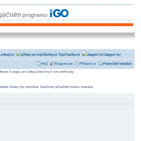
Linkuj!cz
TopClanky.cz
Jaggni to!
FAQ
Registrovat
Přihlásit se
Pokročilé hledání
tware či mapy, ani odkazy které by k nim směřovaly.
ádejte dotazy jen jedenkrát. Duplicitní příspěvky budou smazány.