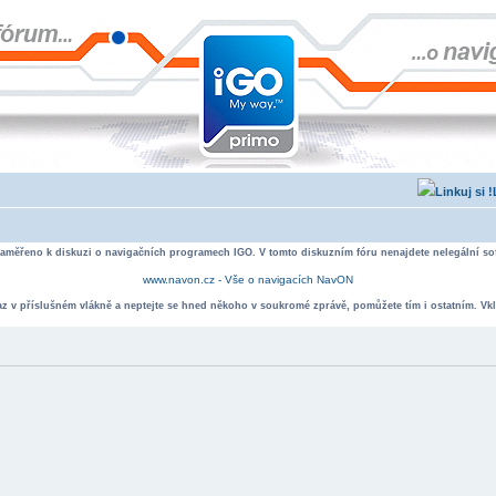
zaměřeno k diskuzi o navigačních programech IGO. V tomto diskuzním fóru nenajdete nelegální sof
www.navon.cz - Vše o navigacích NavON
taz v příslušném vlákně a neptejte se hned někoho v soukromé zprávě, pomůžete tím i ostatním. Vkl