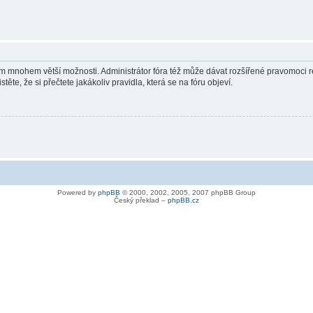
vám mnohem větší možnosti. Administrátor fóra též může dávat rozšířené pravomoci re
ěte, že si přečtete jakákoliv pravidla, která se na fóru objeví.
Powered by
phpBB
© 2000, 2002, 2005, 2007 phpBB Group
Český překlad –
phpBB.cz