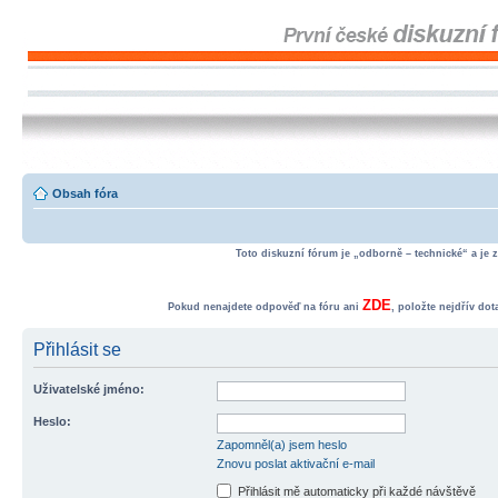
Obsah fóra
Toto diskuzní fórum je „odborně – technické“ a je 
ZDE
Pokud nenajdete odpověď na fóru ani
, položte nejdřív do
Přihlásit se
Uživatelské jméno:
Heslo:
Zapomněl(a) jsem heslo
Znovu poslat aktivační e-mail
Přihlásit mě automaticky při každé návštěvě