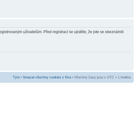
gistrovaným uživatelům. Před registrací se ujistěte, že jste se obeznámili
Tým
•
Smazat všechny cookies z fóra
• Všechny časy jsou v UTC + 1 hodina