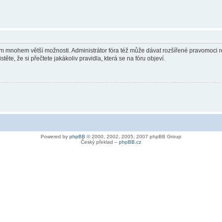
vám mnohem větší možnosti. Administrátor fóra též může dávat rozšířené pravomoci re
ěte, že si přečtete jakákoliv pravidla, která se na fóru objeví.
Powered by
phpBB
© 2000, 2002, 2005, 2007 phpBB Group
Český překlad –
phpBB.cz