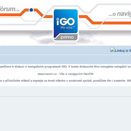
zaměřeno k diskuzi o navigačních programech IGO. V tomto diskuzním fóru nenajdete nelegální sof
www.navon.cz - Vše o navigacích NavON
taz v příslušném vlákně a neptejte se hned někoho v soukromé zprávě, pomůžete tím i ostatním. Vkl