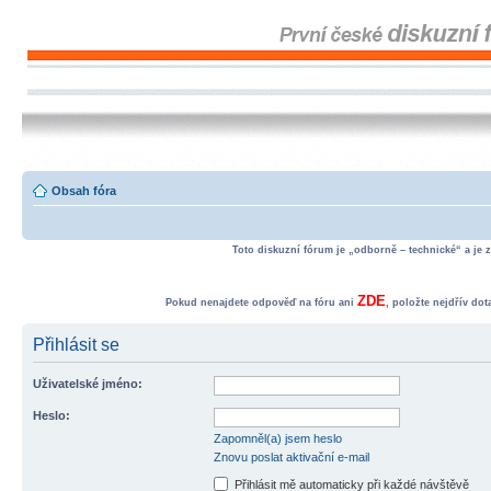
Obsah fóra
Toto diskuzní fórum je „odborně – technické“ a je 
ZDE
Pokud nenajdete odpověď na fóru ani
, položte nejdřív do
Přihlásit se
Uživatelské jméno:
Heslo:
Zapomněl(a) jsem heslo
Znovu poslat aktivační e-mail
Přihlásit mě automaticky při každé návštěvě