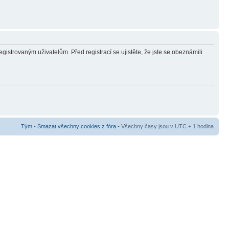
gistrovaným uživatelům. Před registrací se ujistěte, že jste se obeznámili
Tým
•
Smazat všechny cookies z fóra
• Všechny časy jsou v UTC + 1 hodina