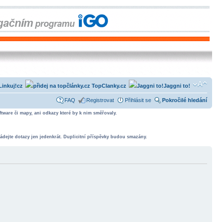
Linkuj!cz
TopClanky.cz
Jaggni to!
FAQ
Registrovat
Přihlásit se
Pokročilé hledání
tware či mapy, ani odkazy které by k nim směřovaly.
ádejte dotazy jen jedenkrát. Duplicitní příspěvky budou smazány.