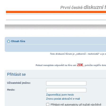
Obsah fóra
Toto diskuzní fórum je „odborně – technické“ a je 
ZDE
Pokud nenajdete odpověď na fóru ani
, položte nejdřív do
Přihlásit se
Uživatelské jméno:
Heslo:
Zapomněl(a) jsem heslo
Znovu poslat aktivační e-mail
Přihlásit mě automaticky při každé návštěvě