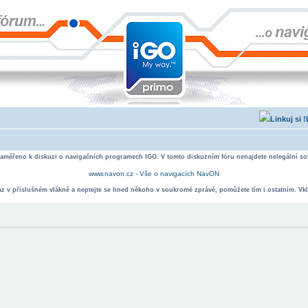
zaměřeno k diskuzi o navigačních programech IGO. V tomto diskuzním fóru nenajdete nelegální sof
www.navon.cz - Vše o navigacích NavON
taz v příslušném vlákně a neptejte se hned někoho v soukromé zprávě, pomůžete tím i ostatním. Vkl