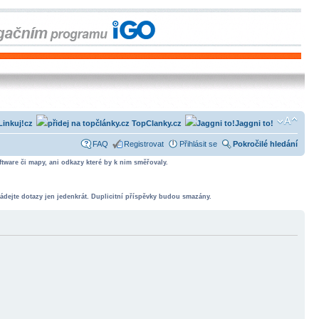
Linkuj!cz
TopClanky.cz
Jaggni to!
FAQ
Registrovat
Přihlásit se
Pokročilé hledání
tware či mapy, ani odkazy které by k nim směřovaly.
ádejte dotazy jen jedenkrát. Duplicitní příspěvky budou smazány.