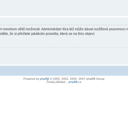
vám mnohem větší možnosti. Administrátor fóra též může dávat rozšířené pravomoci re
ěte, že si přečtete jakákoliv pravidla, která se na fóru objeví.
Powered by
phpBB
© 2000, 2002, 2005, 2007 phpBB Group
Český překlad –
phpBB.cz