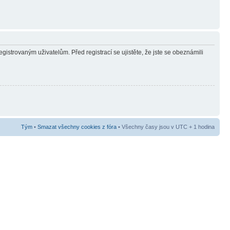
gistrovaným uživatelům. Před registrací se ujistěte, že jste se obeznámili
Tým
•
Smazat všechny cookies z fóra
• Všechny časy jsou v UTC + 1 hodina