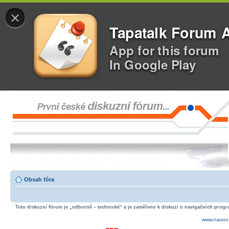
×
Tapatalk Forum 
App for this forum
In Google Play
Obsah fóra
Toto diskuzní fórum je „odborně – technické“ a je zaměřeno k diskuzi o navigačních progra
www.navon.