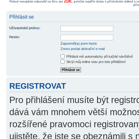
ZDE
Pokud nenajdete odpověď na fóru ani
, položte nejdřív dotaz v příslušném vlákně a 
pří
Přihlásit se
Uživatelské jméno:
Heslo:
Zapomněl(a) jsem heslo
Znovu poslat aktivační e-mail
Přihlásit mě automaticky při každé návštěvě
Skrýt můj online stav pro toto přihlášení
REGISTROVAT
Pro přihlášení musíte být registr
dává vám mnohem větší možnosti
rozšířené pravomoci registrovan
ujistěte, že jste se obeznámili s