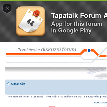
×
Tapatalk Forum 
App for this forum
In Google Play
Obsah fóra
Toto diskuzní fórum je „odborně – technické“ a je zaměřeno k diskuzi o navigačních progra
www.navon.