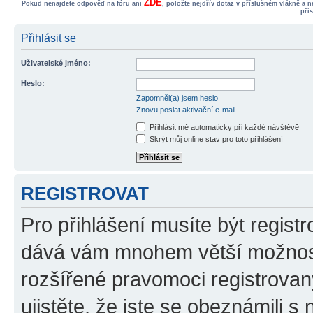
ZDE
Pokud nenajdete odpověď na fóru ani
, položte nejdřív dotaz v příslušném vlákně a 
pří
Přihlásit se
Uživatelské jméno:
Heslo:
Zapomněl(a) jsem heslo
Znovu poslat aktivační e-mail
Přihlásit mě automaticky při každé návštěvě
Skrýt můj online stav pro toto přihlášení
REGISTROVAT
Pro přihlášení musíte být registr
dává vám mnohem větší možnosti
rozšířené pravomoci registrovan
ujistěte, že jste se obeznámili s