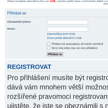
ZDE
Pokud nenajdete odpověď na fóru ani
, položte nejdřív dotaz v příslušném vlákně a 
pří
Přihlásit se
Uživatelské jméno:
Heslo:
Zapomněl(a) jsem heslo
Znovu poslat aktivační e-mail
Přihlásit mě automaticky při každé návštěvě
Skrýt můj online stav pro toto přihlášení
REGISTROVAT
Pro přihlášení musíte být registr
dává vám mnohem větší možnosti
rozšířené pravomoci registrovan
ujistěte, že jste se obeznámili s