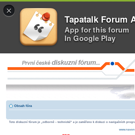
×
Tapatalk Forum 
App for this forum
In Google Play
Obsah fóra
Toto diskuzní fórum je „odborně – technické“ a je zaměřeno k diskuzi o navigačních progra
www.navon.