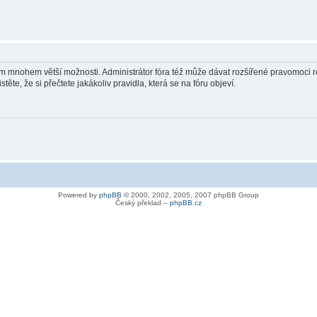
vám mnohem větší možnosti. Administrátor fóra též může dávat rozšířené pravomoci re
ěte, že si přečtete jakákoliv pravidla, která se na fóru objeví.
Powered by
phpBB
© 2000, 2002, 2005, 2007 phpBB Group
Český překlad –
phpBB.cz