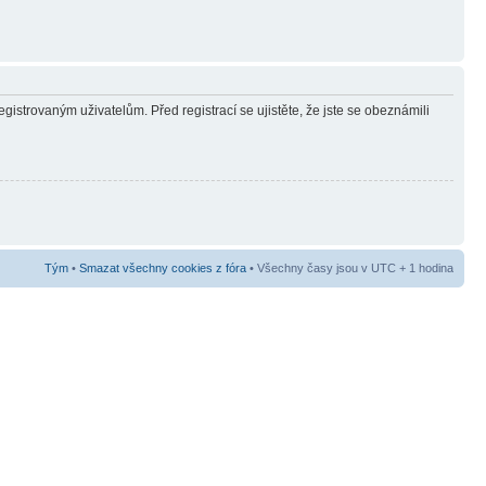
gistrovaným uživatelům. Před registrací se ujistěte, že jste se obeznámili
Tým
•
Smazat všechny cookies z fóra
• Všechny časy jsou v UTC + 1 hodina