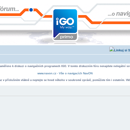
zaměřeno k diskuzi o navigačních programech IGO. V tomto diskuzním fóru nenajdete nelegální sof
www.navon.cz - Vše o navigacích NavON
taz v příslušném vlákně a neptejte se hned někoho v soukromé zprávě, pomůžete tím i ostatním. Vkl