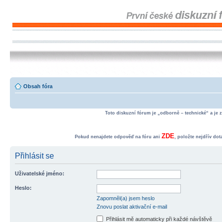
Obsah fóra
Toto diskuzní fórum je „odborně – technické“ a je 
ZDE
Pokud nenajdete odpověď na fóru ani
, položte nejdřív do
Přihlásit se
Uživatelské jméno:
Heslo:
Zapomněl(a) jsem heslo
Znovu poslat aktivační e-mail
Přihlásit mě automaticky při každé návštěvě