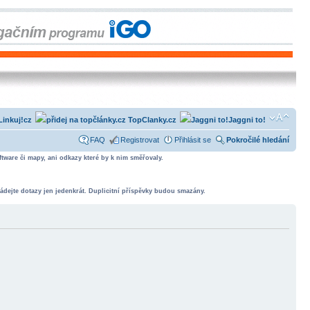
Linkuj!cz
TopClanky.cz
Jaggni to!
FAQ
Registrovat
Přihlásit se
Pokročilé hledání
tware či mapy, ani odkazy které by k nim směřovaly.
ádejte dotazy jen jedenkrát. Duplicitní příspěvky budou smazány.