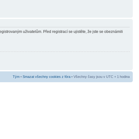
gistrovaným uživatelům. Před registrací se ujistěte, že jste se obeznámili
Tým
•
Smazat všechny cookies z fóra
• Všechny časy jsou v UTC + 1 hodina