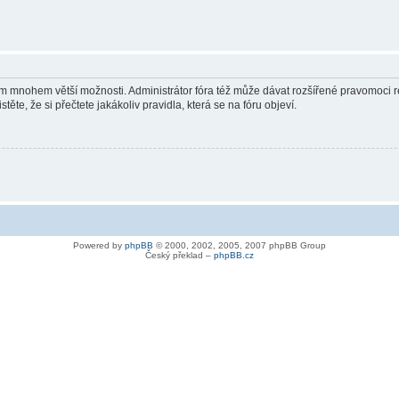
vám mnohem větší možnosti. Administrátor fóra též může dávat rozšířené pravomoci re
ěte, že si přečtete jakákoliv pravidla, která se na fóru objeví.
Powered by
phpBB
© 2000, 2002, 2005, 2007 phpBB Group
Český překlad –
phpBB.cz