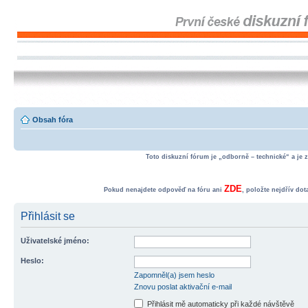
Obsah fóra
Toto diskuzní fórum je „odborně – technické“ a je 
ZDE
Pokud nenajdete odpověď na fóru ani
, položte nejdřív do
Přihlásit se
Uživatelské jméno:
Heslo:
Zapomněl(a) jsem heslo
Znovu poslat aktivační e-mail
Přihlásit mě automaticky při každé návštěvě