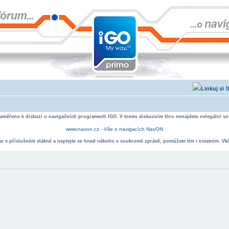
zaměřeno k diskuzi o navigačních programech IGO. V tomto diskuzním fóru nenajdete nelegální sof
www.navon.cz - Vše o navigacích NavON
taz v příslušném vlákně a neptejte se hned někoho v soukromé zprávě, pomůžete tím i ostatním. Vkl