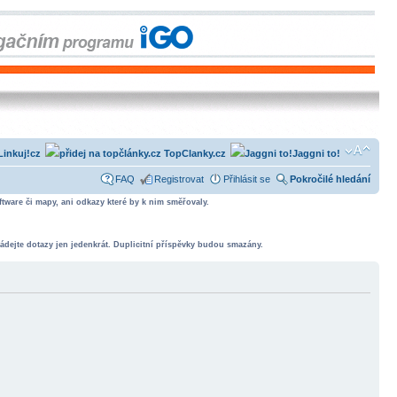
Linkuj!cz
TopClanky.cz
Jaggni to!
FAQ
Registrovat
Přihlásit se
Pokročilé hledání
tware či mapy, ani odkazy které by k nim směřovaly.
ádejte dotazy jen jedenkrát. Duplicitní příspěvky budou smazány.