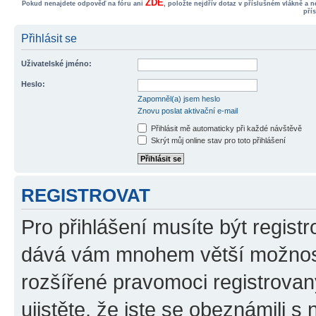
ZDE
Pokud nenajdete odpověď na fóru ani
, položte nejdřív dotaz v příslušném vlákně a 
pří
Přihlásit se
Uživatelské jméno:
Heslo:
Zapomněl(a) jsem heslo
Znovu poslat aktivační e-mail
Přihlásit mě automaticky při každé návštěvě
Skrýt můj online stav pro toto přihlášení
REGISTROVAT
Pro přihlášení musíte být registr
dává vám mnohem větší možnosti
rozšířené pravomoci registrovan
ujistěte, že jste se obeznámili s