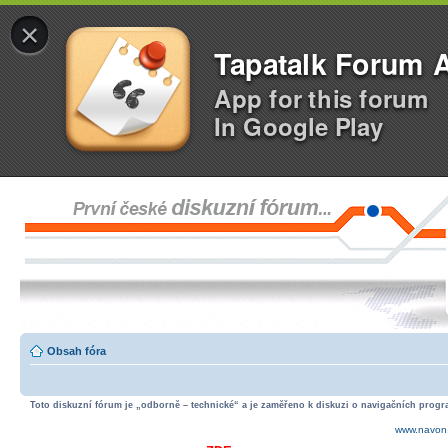
×
Tapatalk Forum 
App for this forum
In Google Play
Obsah fóra
Toto diskuzní fórum je „odborně – technické“ a je zaměřeno k diskuzi o navigačních progra
www.navon.