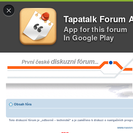
×
Tapatalk Forum 
App for this forum
In Google Play
Obsah fóra
Toto diskuzní fórum je „odborně – technické“ a je zaměřeno k diskuzi o navigačních progra
www.navon.