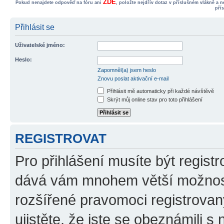
ZDE
Pokud nenajdete odpověď na fóru ani
, položte nejdřív dotaz v příslušném vlákně a 
pří
Přihlásit se
Uživatelské jméno:
Heslo:
Zapomněl(a) jsem heslo
Znovu poslat aktivační e-mail
Přihlásit mě automaticky při každé návštěvě
Skrýt můj online stav pro toto přihlášení
REGISTROVAT
Pro přihlášení musíte být registr
dává vám mnohem větší možnosti
rozšířené pravomoci registrovan
ujistěte, že jste se obeznámili s