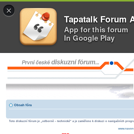
×
Tapatalk Forum 
App for this forum
In Google Play
Obsah fóra
Toto diskuzní fórum je „odborně – technické“ a je zaměřeno k diskuzi o navigačních progra
www.navon.