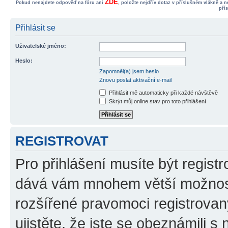
ZDE
Pokud nenajdete odpověď na fóru ani
, položte nejdřív dotaz v příslušném vlákně a 
pří
Přihlásit se
Uživatelské jméno:
Heslo:
Zapomněl(a) jsem heslo
Znovu poslat aktivační e-mail
Přihlásit mě automaticky při každé návštěvě
Skrýt můj online stav pro toto přihlášení
REGISTROVAT
Pro přihlášení musíte být registr
dává vám mnohem větší možnosti
rozšířené pravomoci registrovan
ujistěte, že jste se obeznámili s