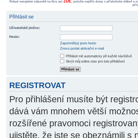
ZDE
Pokud nenajdete odpověď na fóru ani
, položte nejdřív dotaz v příslušném vlákně a 
pří
Přihlásit se
Uživatelské jméno:
Heslo:
Zapomněl(a) jsem heslo
Znovu poslat aktivační e-mail
Přihlásit mě automaticky při každé návštěvě
Skrýt můj online stav pro toto přihlášení
REGISTROVAT
Pro přihlášení musíte být registr
dává vám mnohem větší možnosti
rozšířené pravomoci registrovan
ujistěte, že jste se obeznámili s