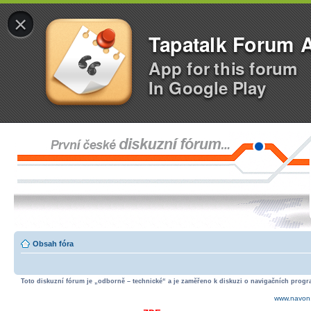
×
Tapatalk Forum 
App for this forum
In Google Play
Obsah fóra
Toto diskuzní fórum je „odborně – technické“ a je zaměřeno k diskuzi o navigačních progra
www.navon.