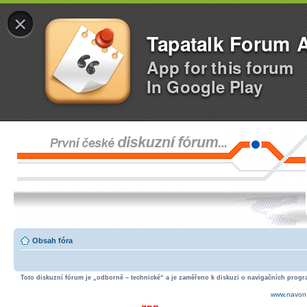
×
Tapatalk Forum 
App for this forum
In Google Play
Obsah fóra
Toto diskuzní fórum je „odborně – technické“ a je zaměřeno k diskuzi o navigačních progra
www.navon.