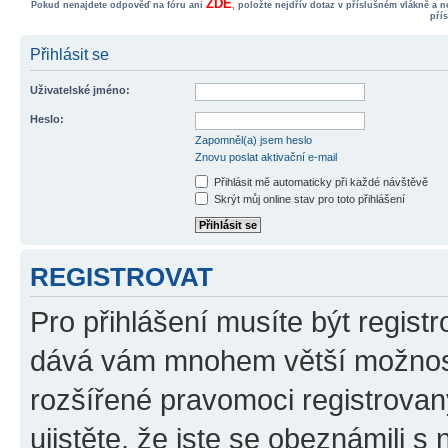
ZDE
Pokud nenajdete odpověď na fóru ani
, položte nejdřív dotaz v příslušném vlákně a 
pří
Přihlásit se
Uživatelské jméno:
Heslo:
Zapomněl(a) jsem heslo
Znovu poslat aktivační e-mail
Přihlásit mě automaticky při každé návštěvě
Skrýt můj online stav pro toto přihlášení
REGISTROVAT
Pro přihlášení musíte být registr
dává vám mnohem větší možnosti
rozšířené pravomoci registrovan
ujistěte, že jste se obeznámili s