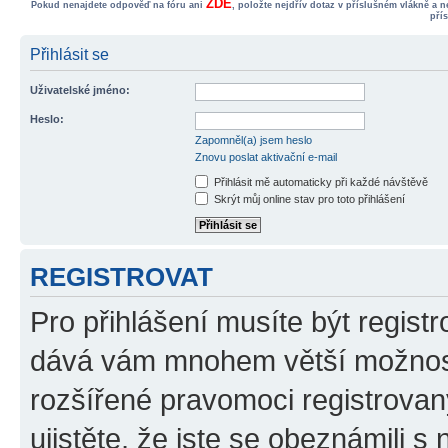
ZDE
Pokud nenajdete odpověď na fóru ani
, položte nejdřív dotaz v příslušném vlákně a 
pří
Přihlásit se
Uživatelské jméno:
Heslo:
Zapomněl(a) jsem heslo
Znovu poslat aktivační e-mail
Přihlásit mě automaticky při každé návštěvě
Skrýt můj online stav pro toto přihlášení
REGISTROVAT
Pro přihlášení musíte být registr
dává vám mnohem větší možnosti
rozšířené pravomoci registrovan
ujistěte, že jste se obeznámili s