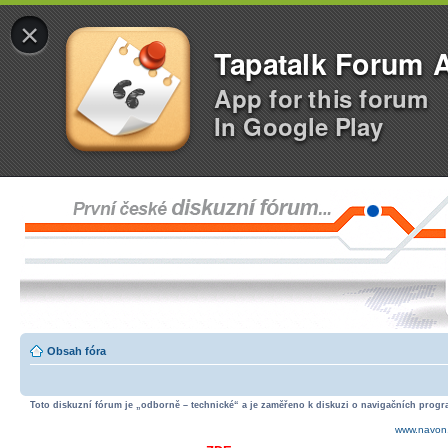
×
Tapatalk Forum 
App for this forum
In Google Play
Obsah fóra
Toto diskuzní fórum je „odborně – technické“ a je zaměřeno k diskuzi o navigačních progra
www.navon.