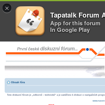
×
Tapatalk Forum 
App for this forum
In Google Play
Obsah fóra
Toto diskuzní fórum je „odborně – technické“ a je zaměřeno k diskuzi o navigačních progra
www.navon.