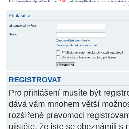
ZDE
Pokud nenajdete odpověď na fóru ani
, položte nejdřív dotaz v příslušném vlákně a 
pří
Přihlásit se
Uživatelské jméno:
Heslo:
Zapomněl(a) jsem heslo
Znovu poslat aktivační e-mail
Přihlásit mě automaticky při každé návštěvě
Skrýt můj online stav pro toto přihlášení
REGISTROVAT
Pro přihlášení musíte být registr
dává vám mnohem větší možnosti
rozšířené pravomoci registrovan
ujistěte, že jste se obeznámili s