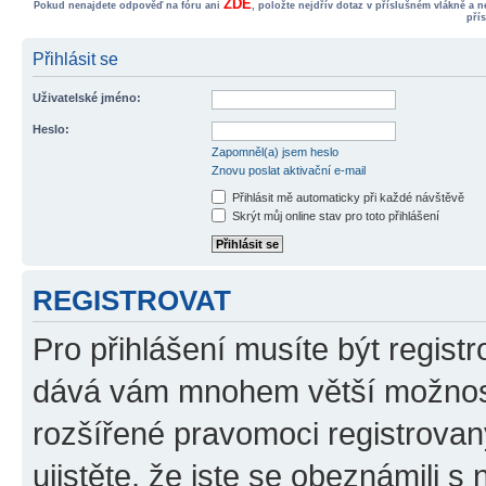
ZDE
Pokud nenajdete odpověď na fóru ani
, položte nejdřív dotaz v příslušném vlákně a 
pří
Přihlásit se
Uživatelské jméno:
Heslo:
Zapomněl(a) jsem heslo
Znovu poslat aktivační e-mail
Přihlásit mě automaticky při každé návštěvě
Skrýt můj online stav pro toto přihlášení
REGISTROVAT
Pro přihlášení musíte být registr
dává vám mnohem větší možnosti
rozšířené pravomoci registrovan
ujistěte, že jste se obeznámili s