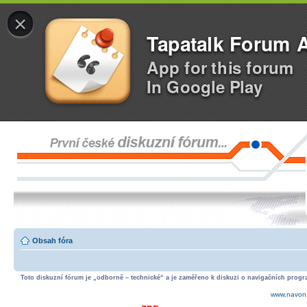
×
Tapatalk Forum 
App for this forum
In Google Play
Obsah fóra
Toto diskuzní fórum je „odborně – technické“ a je zaměřeno k diskuzi o navigačních progra
www.navon.