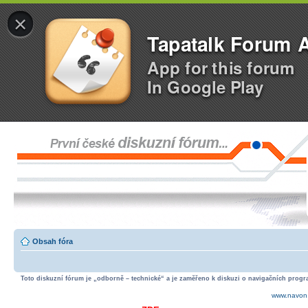
×
Tapatalk Forum 
App for this forum
In Google Play
Obsah fóra
Toto diskuzní fórum je „odborně – technické“ a je zaměřeno k diskuzi o navigačních progra
www.navon.