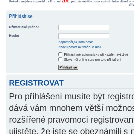
ZDE
Pokud nenajdete odpověď na fóru ani
, položte nejdřív dotaz v příslušném vlákně a 
pří
Přihlásit se
Uživatelské jméno:
Heslo:
Zapomněl(a) jsem heslo
Znovu poslat aktivační e-mail
Přihlásit mě automaticky při každé návštěvě
Skrýt můj online stav pro toto přihlášení
REGISTROVAT
Pro přihlášení musíte být registr
dává vám mnohem větší možnosti
rozšířené pravomoci registrovan
ujistěte, že jste se obeznámili s