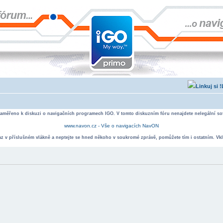
zaměřeno k diskuzi o navigačních programech IGO. V tomto diskuzním fóru nenajdete nelegální sof
www.navon.cz - Vše o navigacích NavON
taz v příslušném vlákně a neptejte se hned někoho v soukromé zprávě, pomůžete tím i ostatním. Vkl