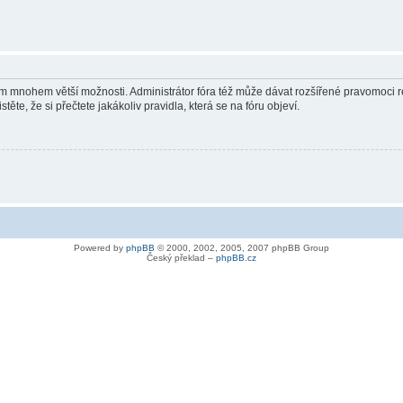
vám mnohem větší možnosti. Administrátor fóra též může dávat rozšířené pravomoci re
ěte, že si přečtete jakákoliv pravidla, která se na fóru objeví.
Powered by
phpBB
© 2000, 2002, 2005, 2007 phpBB Group
Český překlad –
phpBB.cz