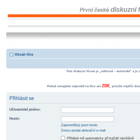
Obsah fóra
Toto diskuzní fórum je „odborně – technické“ a je 
ZDE
Pokud nenajdete odpověď na fóru ani
, položte nejdřív do
Přihlásit se
Uživatelské jméno:
Heslo:
Zapomněl(a) jsem heslo
Znovu poslat aktivační e-mail
Přihlásit mě automaticky při každé návštěvě