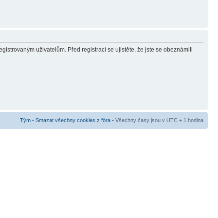
gistrovaným uživatelům. Před registrací se ujistěte, že jste se obeznámili
Tým
•
Smazat všechny cookies z fóra
• Všechny časy jsou v UTC + 1 hodina