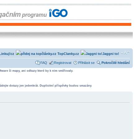
Linkuj!cz
TopClanky.cz
Jaggni to!
FAQ
Registrovat
Přihlásit se
Pokročilé hledání
tware či mapy, ani odkazy které by k nim směřovaly.
ádejte dotazy jen jedenkrát. Duplicitní příspěvky budou smazány.