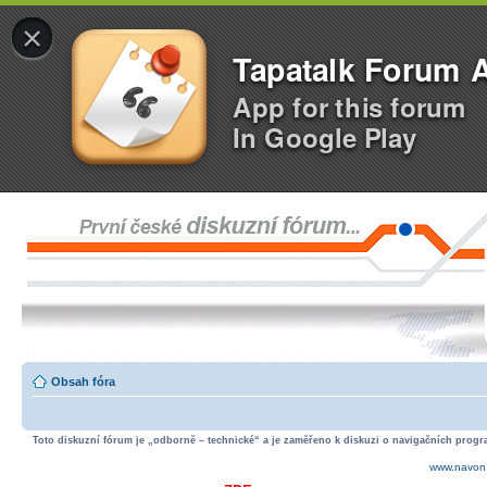
×
Tapatalk Forum 
App for this forum
In Google Play
Obsah fóra
Toto diskuzní fórum je „odborně – technické“ a je zaměřeno k diskuzi o navigačních progra
www.navon.