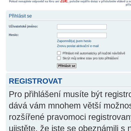
ZDE
Pokud nenajdete odpověď na fóru ani
, položte nejdřív dotaz v příslušném vlákně a 
pří
Přihlásit se
Uživatelské jméno:
Heslo:
Zapomněl(a) jsem heslo
Znovu poslat aktivační e-mail
Přihlásit mě automaticky při každé návštěvě
Skrýt můj online stav pro toto přihlášení
REGISTROVAT
Pro přihlášení musíte být registr
dává vám mnohem větší možnosti
rozšířené pravomoci registrovan
ujistěte, že jste se obeznámili s