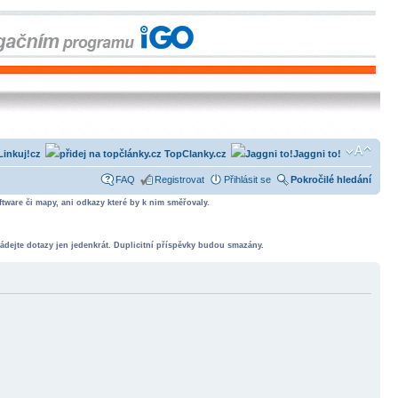
Linkuj!cz
TopClanky.cz
Jaggni to!
FAQ
Registrovat
Přihlásit se
Pokročilé hledání
tware či mapy, ani odkazy které by k nim směřovaly.
ádejte dotazy jen jedenkrát. Duplicitní příspěvky budou smazány.