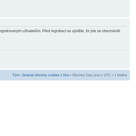
gistrovaným uživatelům. Před registrací se ujistěte, že jste se obeznámili
Tým
•
Smazat všechny cookies z fóra
• Všechny časy jsou v UTC + 1 hodina