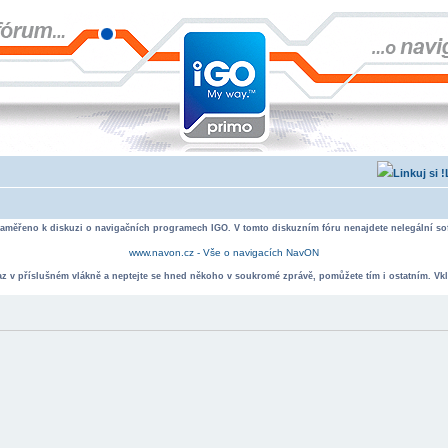
zaměřeno k diskuzi o navigačních programech IGO. V tomto diskuzním fóru nenajdete nelegální sof
www.navon.cz - Vše o navigacích NavON
taz v příslušném vlákně a neptejte se hned někoho v soukromé zprávě, pomůžete tím i ostatním. Vkl