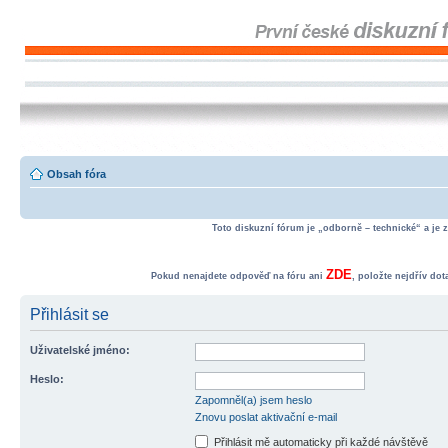
Obsah fóra
Toto diskuzní fórum je „odborně – technické“ a je 
ZDE
Pokud nenajdete odpověď na fóru ani
, položte nejdřív do
Přihlásit se
Uživatelské jméno:
Heslo:
Zapomněl(a) jsem heslo
Znovu poslat aktivační e-mail
Přihlásit mě automaticky při každé návštěvě