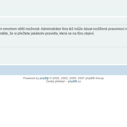
vám mnohem větší možnosti. Administrátor fóra též může dávat rozšířené pravomoci re
ěte, že si přečtete jakákoliv pravidla, která se na fóru objeví.
Powered by
phpBB
© 2000, 2002, 2005, 2007 phpBB Group
Český překlad –
phpBB.cz