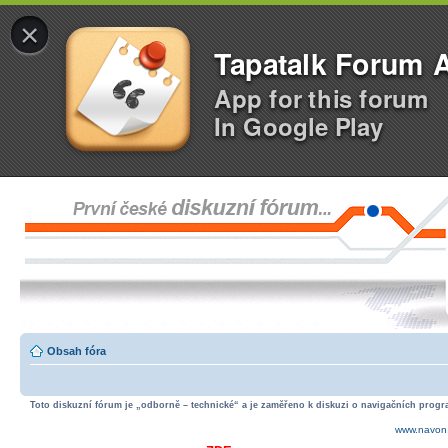
×
Tapatalk Forum 
App for this forum
In Google Play
Obsah fóra
Toto diskuzní fórum je „odborně – technické“ a je zaměřeno k diskuzi o navigačních progra
www.navon.