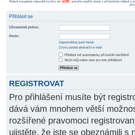
ZDE
Pokud nenajdete odpověď na fóru ani
, položte nejdřív dotaz v příslušném vlákně a 
pří
Přihlásit se
Uživatelské jméno:
Heslo:
Zapomněl(a) jsem heslo
Znovu poslat aktivační e-mail
Přihlásit mě automaticky při každé návštěvě
Skrýt můj online stav pro toto přihlášení
REGISTROVAT
Pro přihlášení musíte být registr
dává vám mnohem větší možnosti
rozšířené pravomoci registrovan
ujistěte, že jste se obeznámili s