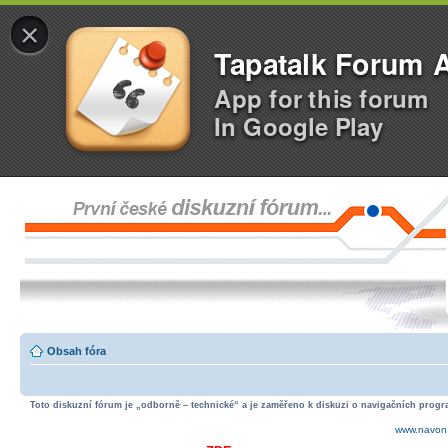
×
Tapatalk Forum 
App for this forum
In Google Play
Obsah fóra
Toto diskuzní fórum je „odborně – technické“ a je zaměřeno k diskuzi o navigačních progra
www.navon.