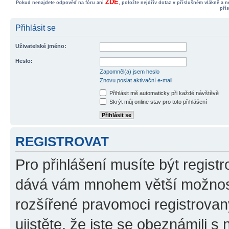
ZDE
Pokud nenajdete odpověď na fóru ani
, položte nejdřív dotaz v příslušném vlákně a 
pří
Přihlásit se
Uživatelské jméno:
Heslo:
Zapomněl(a) jsem heslo
Znovu poslat aktivační e-mail
Přihlásit mě automaticky při každé návštěvě
Skrýt můj online stav pro toto přihlášení
REGISTROVAT
Pro přihlášení musíte být registr
dává vám mnohem větší možnosti
rozšířené pravomoci registrovan
ujistěte, že jste se obeznámili s