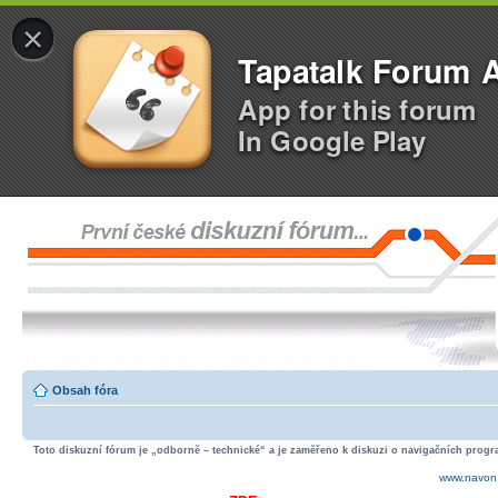
×
Tapatalk Forum 
App for this forum
In Google Play
Obsah fóra
Toto diskuzní fórum je „odborně – technické“ a je zaměřeno k diskuzi o navigačních progra
www.navon.