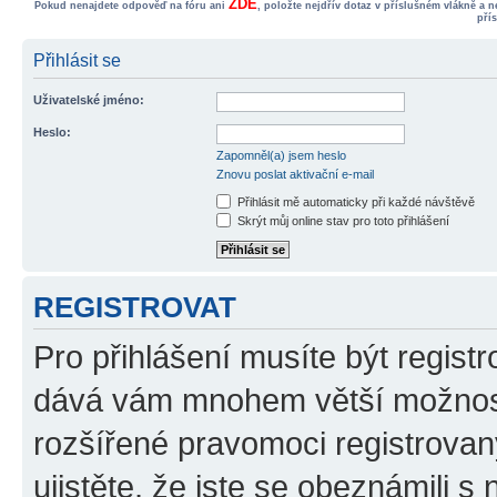
ZDE
Pokud nenajdete odpověď na fóru ani
, položte nejdřív dotaz v příslušném vlákně a 
pří
Přihlásit se
Uživatelské jméno:
Heslo:
Zapomněl(a) jsem heslo
Znovu poslat aktivační e-mail
Přihlásit mě automaticky při každé návštěvě
Skrýt můj online stav pro toto přihlášení
REGISTROVAT
Pro přihlášení musíte být registr
dává vám mnohem větší možnosti
rozšířené pravomoci registrovan
ujistěte, že jste se obeznámili s