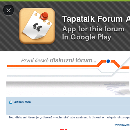
×
Tapatalk Forum 
App for this forum
In Google Play
Obsah fóra
Toto diskuzní fórum je „odborně – technické“ a je zaměřeno k diskuzi o navigačních progra
www.navon.