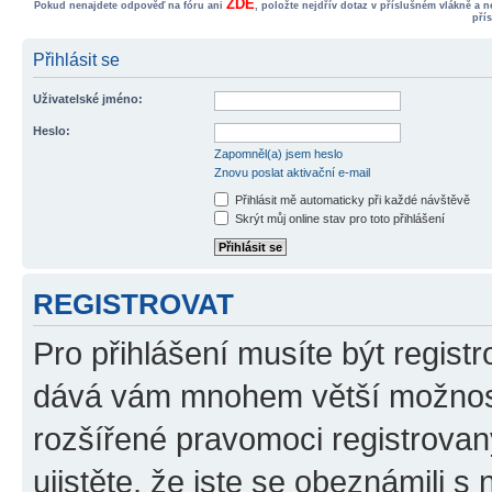
ZDE
Pokud nenajdete odpověď na fóru ani
, položte nejdřív dotaz v příslušném vlákně a 
pří
Přihlásit se
Uživatelské jméno:
Heslo:
Zapomněl(a) jsem heslo
Znovu poslat aktivační e-mail
Přihlásit mě automaticky při každé návštěvě
Skrýt můj online stav pro toto přihlášení
REGISTROVAT
Pro přihlášení musíte být registr
dává vám mnohem větší možnosti
rozšířené pravomoci registrovan
ujistěte, že jste se obeznámili s