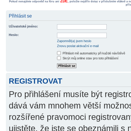
ZDE
Pokud nenajdete odpověď na fóru ani
, položte nejdřív dotaz v příslušném vlákně a 
pří
Přihlásit se
Uživatelské jméno:
Heslo:
Zapomněl(a) jsem heslo
Znovu poslat aktivační e-mail
Přihlásit mě automaticky při každé návštěvě
Skrýt můj online stav pro toto přihlášení
REGISTROVAT
Pro přihlášení musíte být registr
dává vám mnohem větší možnosti
rozšířené pravomoci registrovan
ujistěte, že jste se obeznámili s