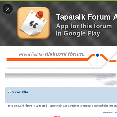
×
Tapatalk Forum 
App for this forum
In Google Play
Obsah fóra
Toto diskuzní fórum je „odborně – technické“ a je zaměřeno k diskuzi o navigačních progra
www.navon.