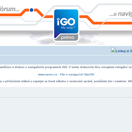
zaměřeno k diskuzi o navigačních programech IGO. V tomto diskuzním fóru nenajdete nelegální sof
www.navon.cz - Vše o navigacích NavON
taz v příslušném vlákně a neptejte se hned někoho v soukromé zprávě, pomůžete tím i ostatním. Vkl