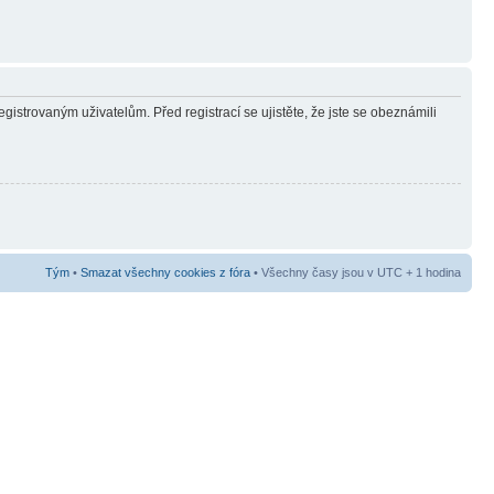
gistrovaným uživatelům. Před registrací se ujistěte, že jste se obeznámili
Tým
•
Smazat všechny cookies z fóra
• Všechny časy jsou v UTC + 1 hodina