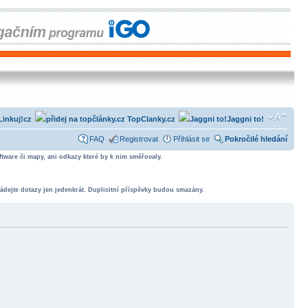
Linkuj!cz
TopClanky.cz
Jaggni to!
FAQ
Registrovat
Přihlásit se
Pokročilé hledání
tware či mapy, ani odkazy které by k nim směřovaly.
ádejte dotazy jen jedenkrát. Duplicitní příspěvky budou smazány.