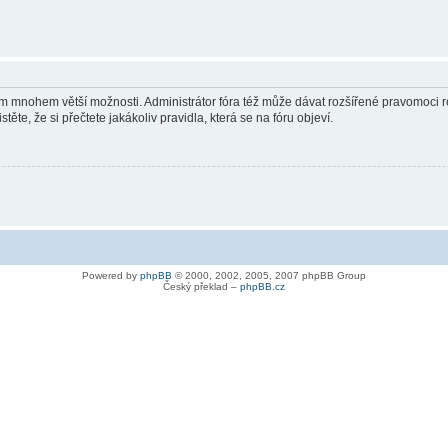
vám mnohem větší možnosti. Administrátor fóra též může dávat rozšířené pravomoci re
ěte, že si přečtete jakákoliv pravidla, která se na fóru objeví.
Powered by
phpBB
© 2000, 2002, 2005, 2007 phpBB Group
Český překlad –
phpBB.cz