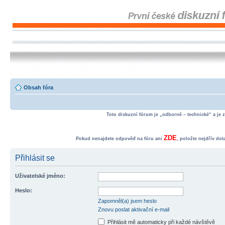
Obsah fóra
Toto diskuzní fórum je „odborně – technické“ a je 
ZDE
Pokud nenajdete odpověď na fóru ani
, položte nejdřív do
Přihlásit se
Uživatelské jméno:
Heslo:
Zapomněl(a) jsem heslo
Znovu poslat aktivační e-mail
Přihlásit mě automaticky při každé návštěvě