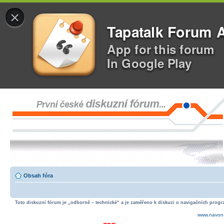
×
Tapatalk Forum 
App for this forum
In Google Play
Obsah fóra
Toto diskuzní fórum je „odborně – technické“ a je zaměřeno k diskuzi o navigačních progra
www.navon.