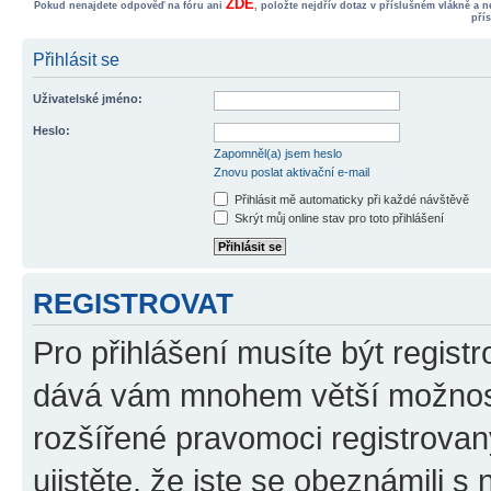
ZDE
Pokud nenajdete odpověď na fóru ani
, položte nejdřív dotaz v příslušném vlákně a 
pří
Přihlásit se
Uživatelské jméno:
Heslo:
Zapomněl(a) jsem heslo
Znovu poslat aktivační e-mail
Přihlásit mě automaticky při každé návštěvě
Skrýt můj online stav pro toto přihlášení
REGISTROVAT
Pro přihlášení musíte být registr
dává vám mnohem větší možnosti
rozšířené pravomoci registrovan
ujistěte, že jste se obeznámili s