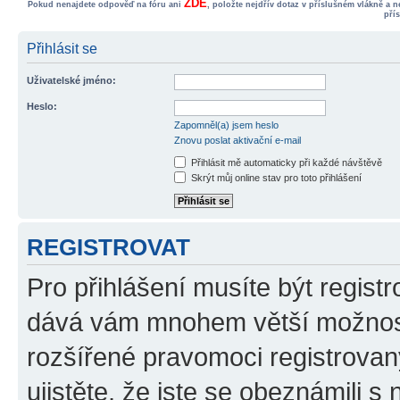
ZDE
Pokud nenajdete odpověď na fóru ani
, položte nejdřív dotaz v příslušném vlákně a 
pří
Přihlásit se
Uživatelské jméno:
Heslo:
Zapomněl(a) jsem heslo
Znovu poslat aktivační e-mail
Přihlásit mě automaticky při každé návštěvě
Skrýt můj online stav pro toto přihlášení
REGISTROVAT
Pro přihlášení musíte být registr
dává vám mnohem větší možnosti
rozšířené pravomoci registrovan
ujistěte, že jste se obeznámili s