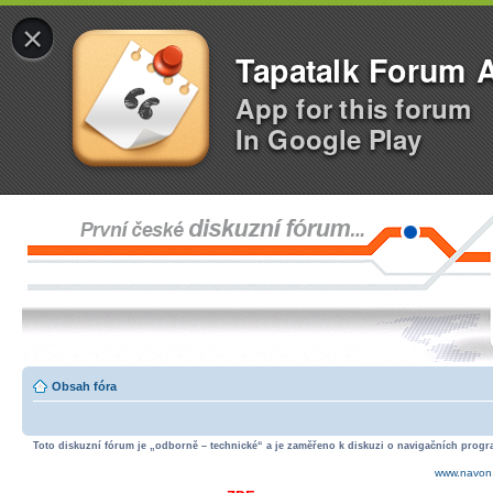
×
Tapatalk Forum 
App for this forum
In Google Play
Obsah fóra
Toto diskuzní fórum je „odborně – technické“ a je zaměřeno k diskuzi o navigačních progra
www.navon.