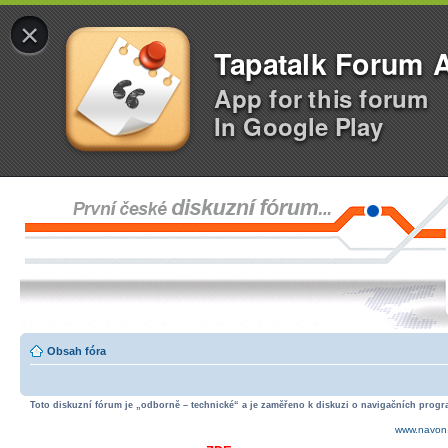
×
Tapatalk Forum 
App for this forum
In Google Play
Obsah fóra
Toto diskuzní fórum je „odborně – technické“ a je zaměřeno k diskuzi o navigačních progra
www.navon.