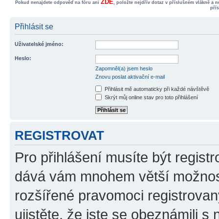
ZDE
Pokud nenajdete odpověď na fóru ani
, položte nejdřív dotaz v příslušném vlákně a 
pří
Přihlásit se
Uživatelské jméno:
Heslo:
Zapomněl(a) jsem heslo
Znovu poslat aktivační e-mail
Přihlásit mě automaticky při každé návštěvě
Skrýt můj online stav pro toto přihlášení
REGISTROVAT
Pro přihlášení musíte být registr
dává vám mnohem větší možnosti
rozšířené pravomoci registrovan
ujistěte, že jste se obeznámili s