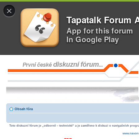
×
Tapatalk Forum 
App for this forum
In Google Play
Obsah fóra
Toto diskuzní fórum je „odborně – technické“ a je zaměřeno k diskuzi o navigačních progra
www.navon.