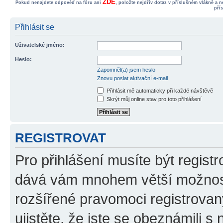
ZDE
Pokud nenajdete odpověď na fóru ani
, položte nejdřív dotaz v příslušném vlákně a 
pří
Přihlásit se
Uživatelské jméno:
Heslo:
Zapomněl(a) jsem heslo
Znovu poslat aktivační e-mail
Přihlásit mě automaticky při každé návštěvě
Skrýt můj online stav pro toto přihlášení
REGISTROVAT
Pro přihlášení musíte být registr
dává vám mnohem větší možnosti
rozšířené pravomoci registrovan
ujistěte, že jste se obeznámili s