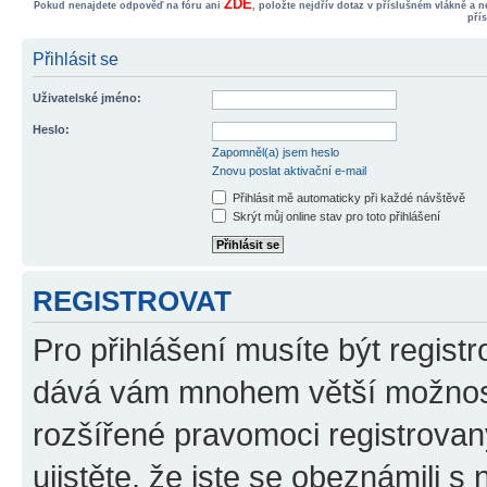
ZDE
Pokud nenajdete odpověď na fóru ani
, položte nejdřív dotaz v příslušném vlákně a 
pří
Přihlásit se
Uživatelské jméno:
Heslo:
Zapomněl(a) jsem heslo
Znovu poslat aktivační e-mail
Přihlásit mě automaticky při každé návštěvě
Skrýt můj online stav pro toto přihlášení
REGISTROVAT
Pro přihlášení musíte být registr
dává vám mnohem větší možnosti
rozšířené pravomoci registrovan
ujistěte, že jste se obeznámili s