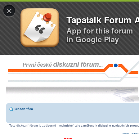
×
Tapatalk Forum 
App for this forum
In Google Play
Obsah fóra
Toto diskuzní fórum je „odborně – technické“ a je zaměřeno k diskuzi o navigačních progra
www.navon.