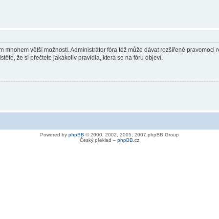
vám mnohem větší možnosti. Administrátor fóra též může dávat rozšířené pravomoci re
ěte, že si přečtete jakákoliv pravidla, která se na fóru objeví.
Powered by
phpBB
© 2000, 2002, 2005, 2007 phpBB Group
Český překlad –
phpBB.cz