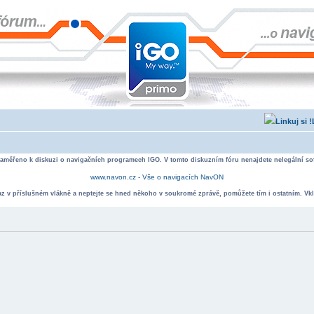
zaměřeno k diskuzi o navigačních programech IGO. V tomto diskuzním fóru nenajdete nelegální sof
www.navon.cz - Vše o navigacích NavON
taz v příslušném vlákně a neptejte se hned někoho v soukromé zprávě, pomůžete tím i ostatním. Vkl