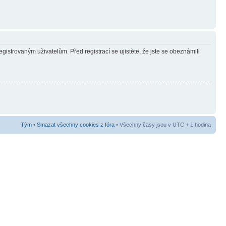
gistrovaným uživatelům. Před registrací se ujistěte, že jste se obeznámili
Tým
•
Smazat všechny cookies z fóra
• Všechny časy jsou v UTC + 1 hodina