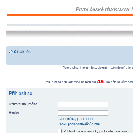
Obsah fóra
Toto diskuzní fórum je „odborně – technické“ a je 
ZDE
Pokud nenajdete odpověď na fóru ani
, položte nejdřív do
Přihlásit se
Uživatelské jméno:
Heslo:
Zapomněl(a) jsem heslo
Znovu poslat aktivační e-mail
Přihlásit mě automaticky při každé návštěvě