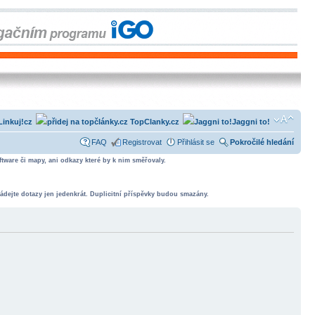
Linkuj!cz
TopClanky.cz
Jaggni to!
FAQ
Registrovat
Přihlásit se
Pokročilé hledání
tware či mapy, ani odkazy které by k nim směřovaly.
ádejte dotazy jen jedenkrát. Duplicitní příspěvky budou smazány.