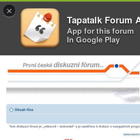
×
Tapatalk Forum 
App for this forum
In Google Play
Obsah fóra
Toto diskuzní fórum je „odborně – technické“ a je zaměřeno k diskuzi o navigačních progra
www.navon.