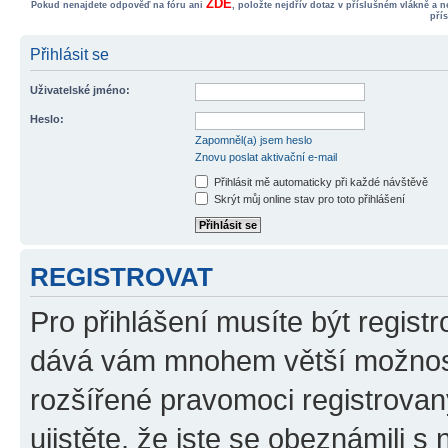
ZDE
Pokud nenajdete odpověď na fóru ani
, položte nejdřív dotaz v příslušném vlákně a 
pří
Přihlásit se
Uživatelské jméno:
Heslo:
Zapomněl(a) jsem heslo
Znovu poslat aktivační e-mail
Přihlásit mě automaticky při každé návštěvě
Skrýt můj online stav pro toto přihlášení
REGISTROVAT
Pro přihlášení musíte být registr
dává vám mnohem větší možnosti
rozšířené pravomoci registrovan
ujistěte, že jste se obeznámili s