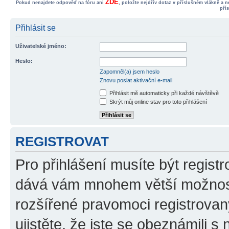
ZDE
Pokud nenajdete odpověď na fóru ani
, položte nejdřív dotaz v příslušném vlákně a 
pří
Přihlásit se
Uživatelské jméno:
Heslo:
Zapomněl(a) jsem heslo
Znovu poslat aktivační e-mail
Přihlásit mě automaticky při každé návštěvě
Skrýt můj online stav pro toto přihlášení
REGISTROVAT
Pro přihlášení musíte být registr
dává vám mnohem větší možnosti
rozšířené pravomoci registrovan
ujistěte, že jste se obeznámili s