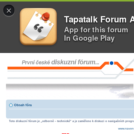
×
Tapatalk Forum 
App for this forum
In Google Play
Obsah fóra
Toto diskuzní fórum je „odborně – technické“ a je zaměřeno k diskuzi o navigačních progra
www.navon.