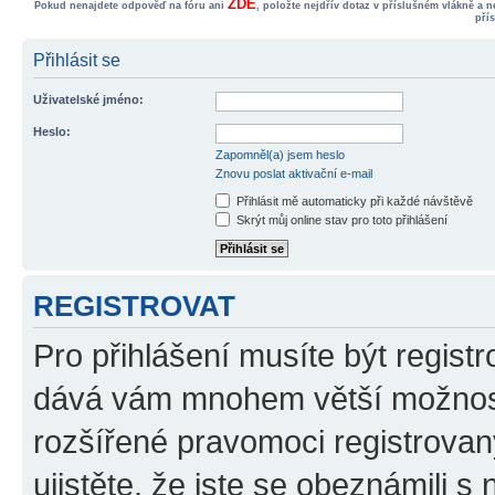
ZDE
Pokud nenajdete odpověď na fóru ani
, položte nejdřív dotaz v příslušném vlákně a 
pří
Přihlásit se
Uživatelské jméno:
Heslo:
Zapomněl(a) jsem heslo
Znovu poslat aktivační e-mail
Přihlásit mě automaticky při každé návštěvě
Skrýt můj online stav pro toto přihlášení
REGISTROVAT
Pro přihlášení musíte být registr
dává vám mnohem větší možnosti
rozšířené pravomoci registrovan
ujistěte, že jste se obeznámili s