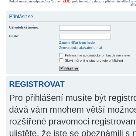
ZDE
Pokud nenajdete odpověď na fóru ani
, položte nejdřív dotaz v příslušném vlákně a 
pří
Přihlásit se
Uživatelské jméno:
Heslo:
Zapomněl(a) jsem heslo
Znovu poslat aktivační e-mail
Přihlásit mě automaticky při každé návštěvě
Skrýt můj online stav pro toto přihlášení
REGISTROVAT
Pro přihlášení musíte být registr
dává vám mnohem větší možnosti
rozšířené pravomoci registrovan
ujistěte, že jste se obeznámili s