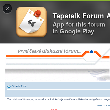
×
Tapatalk Forum 
App for this forum
In Google Play
Obsah fóra
Toto diskuzní fórum je „odborně – technické“ a je zaměřeno k diskuzi o navigačních progra
www.navon.