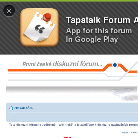
×
Tapatalk Forum 
App for this forum
In Google Play
Obsah fóra
Toto diskuzní fórum je „odborně – technické“ a je zaměřeno k diskuzi o navigačních progra
www.navon.