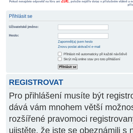
ZDE
Pokud nenajdete odpověď na fóru ani
, položte nejdřív dotaz v příslušném vlákně a 
pří
Přihlásit se
Uživatelské jméno:
Heslo:
Zapomněl(a) jsem heslo
Znovu poslat aktivační e-mail
Přihlásit mě automaticky při každé návštěvě
Skrýt můj online stav pro toto přihlášení
REGISTROVAT
Pro přihlášení musíte být registr
dává vám mnohem větší možnosti
rozšířené pravomoci registrovan
ujistěte, že jste se obeznámili s