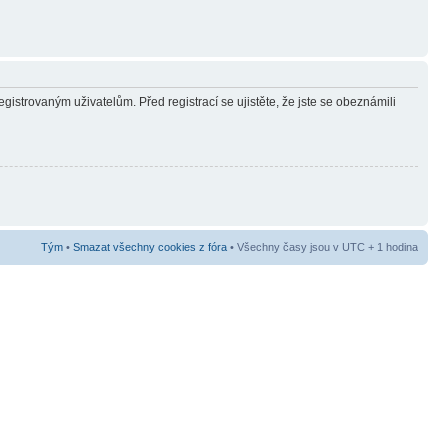
gistrovaným uživatelům. Před registrací se ujistěte, že jste se obeznámili
Tým
•
Smazat všechny cookies z fóra
• Všechny časy jsou v UTC + 1 hodina