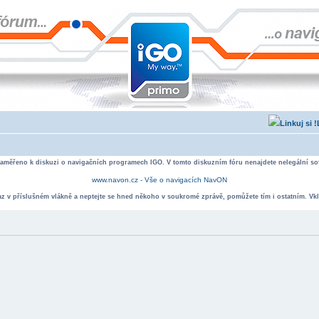
zaměřeno k diskuzi o navigačních programech IGO. V tomto diskuzním fóru nenajdete nelegální sof
www.navon.cz - Vše o navigacích NavON
taz v příslušném vlákně a neptejte se hned někoho v soukromé zprávě, pomůžete tím i ostatním. Vkl