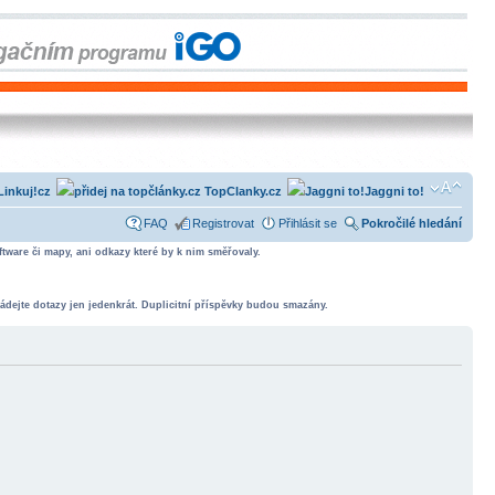
Linkuj!cz
TopClanky.cz
Jaggni to!
FAQ
Registrovat
Přihlásit se
Pokročilé hledání
tware či mapy, ani odkazy které by k nim směřovaly.
ádejte dotazy jen jedenkrát. Duplicitní příspěvky budou smazány.