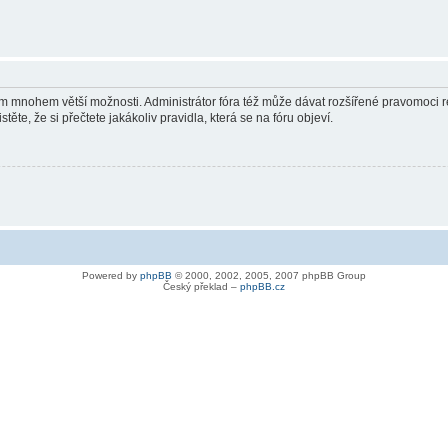
vám mnohem větší možnosti. Administrátor fóra též může dávat rozšířené pravomoci re
ěte, že si přečtete jakákoliv pravidla, která se na fóru objeví.
Powered by
phpBB
© 2000, 2002, 2005, 2007 phpBB Group
Český překlad –
phpBB.cz