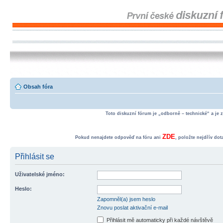
Obsah fóra
Toto diskuzní fórum je „odborně – technické“ a je 
ZDE
Pokud nenajdete odpověď na fóru ani
, položte nejdřív do
Přihlásit se
Uživatelské jméno:
Heslo:
Zapomněl(a) jsem heslo
Znovu poslat aktivační e-mail
Přihlásit mě automaticky při každé návštěvě